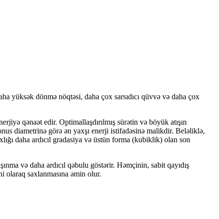
 daha yüksək dönmə nöqtəsi, daha çox sarsıdıcı qüvvə və daha çox
erjiyə qənaət edir. Optimallaşdırılmış sürətin və böyük atışın
nus diametrinə görə ən yaxşı enerji istifadəsinə malikdir. Beləliklə,
lığı daha ardıcıl gradasiya və üstün forma (kubiklik) olan son
 aşınma və daha ardıcıl qəbulu göstərir. Həmçinin, sabit qayıdış
ani olaraq saxlanmasına əmin olur.