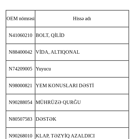
OEM nömrəsi
Hissə adı
N41060210
BOLT, QİLİD
N88400042
VİDA, ALTIQONAL
N74209005
Yuyucu
N98000821
YEM KONUSLARI DƏSTİ
N90288054
MÜHRÜZƏ QURĞU
N80507583
DƏSTƏK
N90268010
KLAP, TƏZYİQ AZALDICI