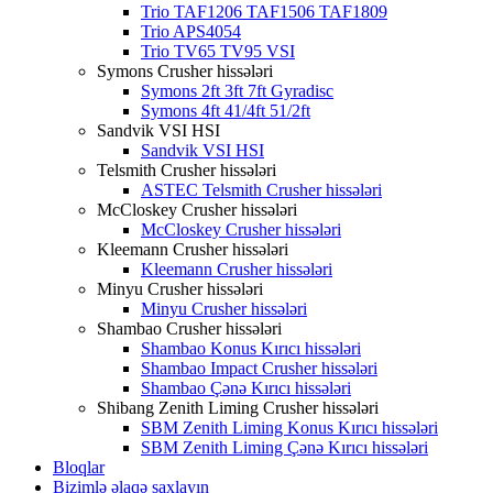
Trio TAF1206 TAF1506 TAF1809
Trio APS4054
Trio TV65 TV95 VSI
Symons Crusher hissələri
Symons 2ft 3ft 7ft Gyradisc
Symons 4ft 41/4ft 51/2ft
Sandvik VSI HSI
Sandvik VSI HSI
Telsmith Crusher hissələri
ASTEC Telsmith Crusher hissələri
McCloskey Crusher hissələri
McCloskey Crusher hissələri
Kleemann Crusher hissələri
Kleemann Crusher hissələri
Minyu Crusher hissələri
Minyu Crusher hissələri
Shambao Crusher hissələri
Shambao Konus Kırıcı hissələri
Shambao Impact Crusher hissələri
Shambao Çənə Kırıcı hissələri
Shibang Zenith Liming Crusher hissələri
SBM Zenith Liming Konus Kırıcı hissələri
SBM Zenith Liming Çənə Kırıcı hissələri
Bloqlar
Bizimlə əlaqə saxlayın