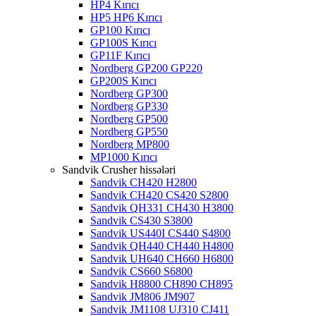
HP4 Kırıcı
HP5 HP6 Kırıcı
GP100 Kırıcı
GP100S Kırıcı
GP11F Kırıcı
Nordberg GP200 GP220
GP200S Kırıcı
Nordberg GP300
Nordberg GP330
Nordberg GP500
Nordberg GP550
Nordberg MP800
MP1000 Kırıcı
Sandvik Crusher hissələri
Sandvik CH420 H2800
Sandvik CH420 CS420 S2800
Sandvik QH331 CH430 H3800
Sandvik CS430 S3800
Sandvik US440I CS440 S4800
Sandvik QH440 CH440 H4800
Sandvik UH640 CH660 H6800
Sandvik CS660 S6800
Sandvik H8800 CH890 CH895
Sandvik JM806 JM907
Sandvik JM1108 UJ310 CJ411