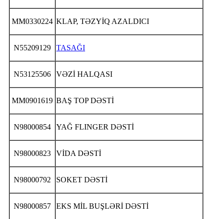
MM0330224
KLAP, TƏZYİQ AZALDICI
N55209129
TASAĞI
N53125506
VƏZİ HALQASI
MM0901619
BAŞ TOP DƏSTİ
N98000854
YAĞ FLINGER DƏSTİ
N98000823
VİDA DƏSTİ
N98000792
SOKET DƏSTİ
N98000857
EKS MİL BUŞLƏRİ DƏSTİ