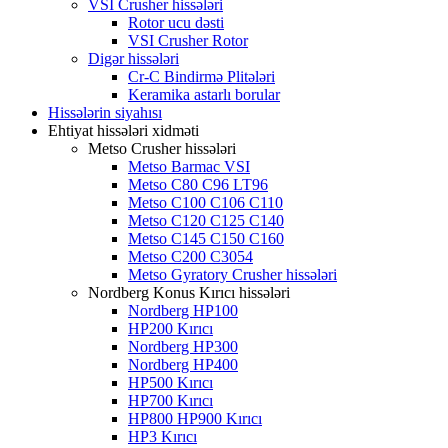
VSI Crusher hissələri
Rotor ucu dəsti
VSI Crusher Rotor
Digər hissələri
Cr-C Bindirmə Plitələri
Keramika astarlı borular
Hissələrin siyahısı
Ehtiyat hissələri xidməti
Metso Crusher hissələri
Metso Barmac VSI
Metso C80 C96 LT96
Metso C100 C106 C110
Metso C120 C125 C140
Metso C145 C150 C160
Metso C200 C3054
Metso Gyratory Crusher hissələri
Nordberg Konus Kırıcı hissələri
Nordberg HP100
HP200 Kırıcı
Nordberg HP300
Nordberg HP400
HP500 Kırıcı
HP700 Kırıcı
HP800 HP900 Kırıcı
HP3 Kırıcı