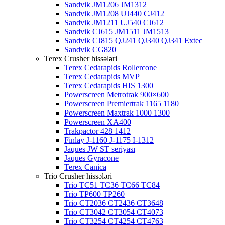
Sandvik JM1206 JM1312
Sandvik JM1208 UJ440 CJ412
Sandvik JM1211 UJ540 CJ612
Sandvik CJ615 JM1511 JM1513
Sandvik CJ815 QJ241 QJ340 QJ341 Extec
Sandvik CG820
Terex Crusher hissələri
Terex Cedarapids Rollercone
Terex Cedarapids MVP
Terex Cedarapids HIS 1300
Powerscreen Metrotrak 900×600
Powerscreen Premiertrak 1165 1180
Powerscreen Maxtrak 1000 1300
Powerscreen XA400
Trakpactor 428 1412
Finlay J-1160 J-1175 I-1312
Jaques JW ST seriyası
Jaques Gyracone
Terex Canica
Trio Crusher hissələri
Trio TC51 TC36 TC66 TC84
Trio TP600 TP260
Trio CT2036 CT2436 CT3648
Trio CT3042 CT3054 CT4073
Trio CT3254 CT4254 CT4763