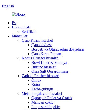
English
Ev
Haqqımızda
Sertifikat
Məhsullar
Çənə Kırıcı hissələri
Çənə lövhəsi
Boşqab və Oturacaqları dəyişdirin
Çənə Kırıcı Pitman
Konus Crusher hissələri
Bowl Liner & Mantiya
Bürünc hissələri
Əsas Şaft Quraşdırması
Zərbəli Crusher hissələri
Önlük
Rotor
Zərbə çubuğu
Metal Parçalayıcı hissələri
Qapaqlar Örslər və Grates
Manqan çəkic
İkiqat sərtlik çəkic