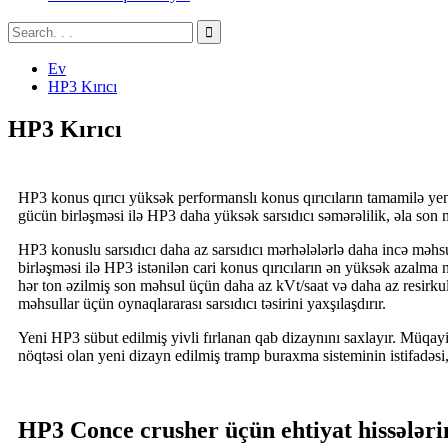
Ev
HP3 Kırıcı
HP3 Kırıcı
HP3 konus qırıcı yüksək performanslı konus qırıcıların tamamilə ye
gücün birləşməsi ilə HP3 daha yüksək sarsıdıcı səmərəlilik, əla son m
HP3 konuslu sarsıdıcı daha az sarsıdıcı mərhələlərlə daha incə məhsul
birləşməsi ilə HP3 istənilən cari konus qırıcıların ən yüksək azalma n
hər ton əzilmiş son məhsul üçün daha az kVt/saat və daha az resirkul
məhsullar üçün oynaqlararası sarsıdıcı təsirini yaxşılaşdırır.
Yeni HP3 sübut edilmiş yivli fırlanan qab dizaynını saxlayır. Müqayisə
nöqtəsi olan yeni dizayn edilmiş tramp buraxma sisteminin istifadəsi
HP3 Conce crusher üçün ehtiyat hissələri