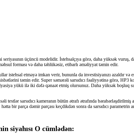
ni seriyasının üçüncü modelidir. İstehsalçıya görə, daha yüksək vuruş,
əhsul forması və daha təhlükəsiz, etibarlı əməliyyat təmin edir.
lar istehsal etməyə imkan verir, bununla da investisiyanızı azaldır və en
isbətlərini təmin edir. Super səmərəli sarsıdıcı fəaliyyətinə görə, HP3 ko
yasiya yükü ilə iki dəfə qənaət etmiş olursunuz. Daha yüksək boşluq sıx
li testlər sarsıdıcı kameranın bütün ətrafı ətrafında bərabərləşdirilmiş
, hətta bir parça dəmir parçası keçdikdən sonra da sarsıdıcı parametrin 
nin siyahısı O cümlədən: