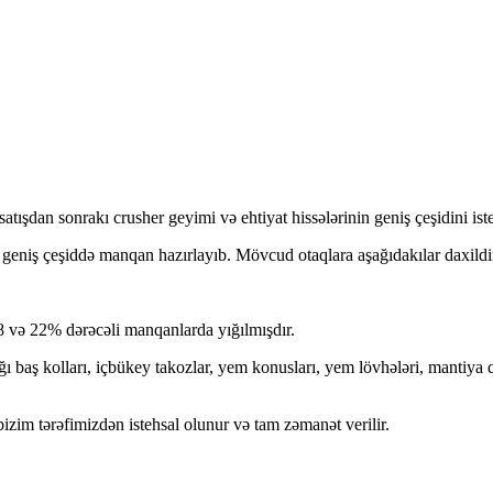
ışdan sonrakı crusher geyimi və ehtiyat hissələrinin geniş çeşidini iste
geniş çeşiddə manqan hazırlayıb. Mövcud otaqlara aşağıdakılar daxildi
8 və 22% dərəcəli manqanlarda yığılmışdır.
ğı baş kolları, içbükey takozlar, yem konusları, yem lövhələri, mantiya qo
zim tərəfimizdən istehsal olunur və tam zəmanət verilir.