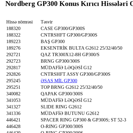
Nordberg GP300 Konus Kırıcı Hissələri 
Hissə nömrəsi
Təsvir
188320
CASE GP300/GP300S
188322
CNTRSHFT GP300/GP300S
189223
BAŞ GP300
189276
EKSENTRİK BULTA G2612 25/32/40/50
292721
QAZ TR300X12-8H GP300/S
292723
BRNG GP300/300S
292817
MÜDAFİƏ LƏQƏSİ G12
292826
CNTRSHFT ASSY GP300/GP300S
295245
ƏSAS MİL GP300
295251
TOP BRNG G2612 25/32/40/50
340082
QAPAK GP300/300S
341053
MÜDAFİƏ LƏQƏSİ G12
341327
SLIDE RING G2612
341336
MÜDAFİƏ BUTUNU G2612
446421
SPACER RING GP300 & GP300S; ST 52-3
446428
O-RING GP300/300S
446429
O-RING GP300/300S