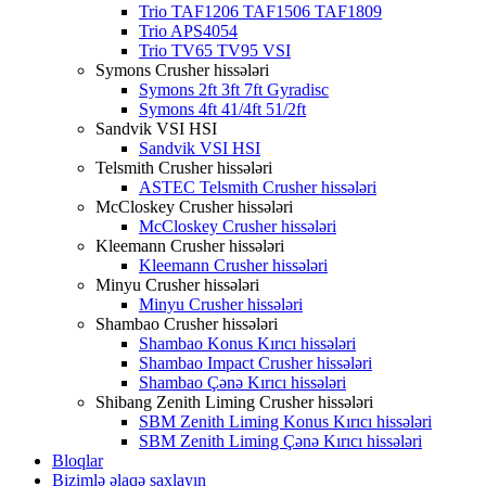
Trio TAF1206 TAF1506 TAF1809
Trio APS4054
Trio TV65 TV95 VSI
Symons Crusher hissələri
Symons 2ft 3ft 7ft Gyradisc
Symons 4ft 41/4ft 51/2ft
Sandvik VSI HSI
Sandvik VSI HSI
Telsmith Crusher hissələri
ASTEC Telsmith Crusher hissələri
McCloskey Crusher hissələri
McCloskey Crusher hissələri
Kleemann Crusher hissələri
Kleemann Crusher hissələri
Minyu Crusher hissələri
Minyu Crusher hissələri
Shambao Crusher hissələri
Shambao Konus Kırıcı hissələri
Shambao Impact Crusher hissələri
Shambao Çənə Kırıcı hissələri
Shibang Zenith Liming Crusher hissələri
SBM Zenith Liming Konus Kırıcı hissələri
SBM Zenith Liming Çənə Kırıcı hissələri
Bloqlar
Bizimlə əlaqə saxlayın