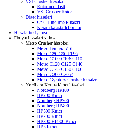
VSI Crusher hissələri
Rotor ucu dəsti
VSI Crusher Rotor
Digər hissələri
Cr-C Bindirmə Plitələri
Keramika astarlı borular
Hissələrin siyahısı
Ehtiyat hissələri xidməti
Metso Crusher hissələri
Metso Barmac VSI
Metso C80 C96 LT96
Metso C100 C106 C110
Metso C120 C125 C140
Metso C145 C150 C160
Metso C200 C3054
Metso Gyratory Crusher hissələri
Nordberg Konus Kırıcı hissələri
Nordberg HP100
HP200 Kırıcı
Nordberg HP300
Nordberg HP400
HP500 Kırıcı
HP700 Kırıcı
HP800 HP900 Kırıcı
HP3 Kırıcı