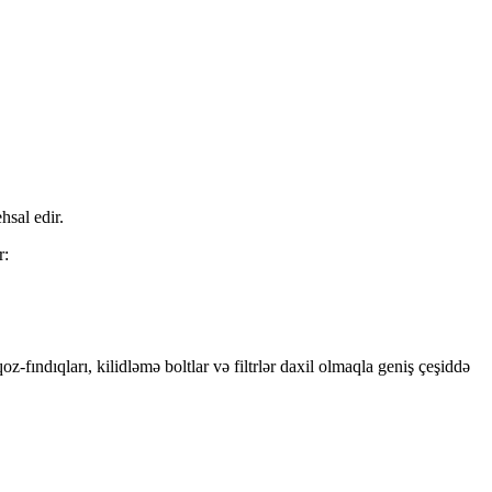
hsal edir.
r:
z-fındıqları, kilidləmə boltlar və filtrlər daxil olmaqla geniş çeşiddə