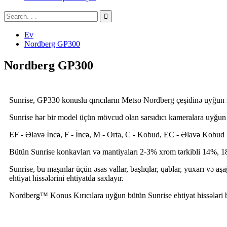
Ev
Nordberg GP300
Nordberg GP300
Sunrise, GP330 konuslu qırıcıların Metso Nordberg çeşidinə uyğun sat
Sunrise hər bir model üçün mövcud olan sarsıdıcı kameralara uyğun 
EF - Əlavə İncə, F - İncə, M - Orta, C - Kobud, EC - Əlavə Kobud
Bütün Sunrise konkavları və mantiyaları 2-3% xrom tərkibli 14%, 1
Sunrise, bu maşınlar üçün əsas vallar, başlıqlar, qablar, yuxarı və aşa
ehtiyat hissələrini ehtiyatda saxlayır.
Nordberg™ Konus Kırıcılara uyğun bütün Sunrise ehtiyat hissələri bi