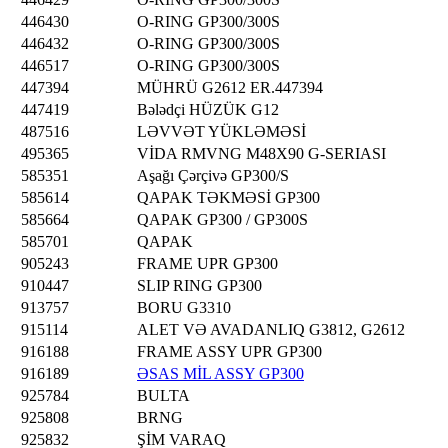
446430
O-RING GP300/300S
446432
O-RING GP300/300S
446517
O-RING GP300/300S
447394
MÜHRÜ G2612 ER.447394
447419
Bələdçi HÜZÜK G12
487516
LƏVVƏT YÜKLƏMƏSİ
495365
VİDA RMVNG M48X90 G-SERIASI
585351
Aşağı Çərçivə GP300/S
585614
QAPAK TƏKMƏSİ GP300
585664
QAPAK GP300 / GP300S
585701
QAPAK
905243
FRAME UPR GP300
910447
SLIP RING GP300
913757
BORU G3310
915114
ALET VƏ AVADANLIQ G3812, G2612
916188
FRAME ASSY UPR GP300
916189
ƏSAS MİL ASSY GP300
925784
BULTA
925808
BRNG
925832
ŞİM VARAQ