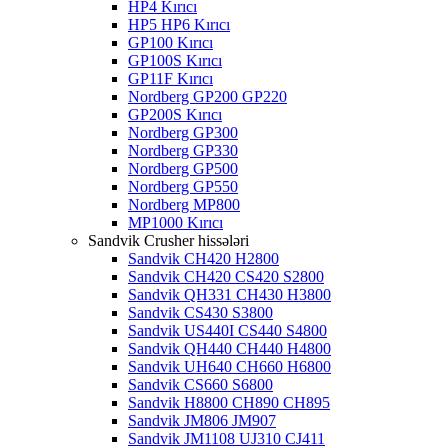
HP4 Kırıcı
HP5 HP6 Kırıcı
GP100 Kırıcı
GP100S Kırıcı
GP11F Kırıcı
Nordberg GP200 GP220
GP200S Kırıcı
Nordberg GP300
Nordberg GP330
Nordberg GP500
Nordberg GP550
Nordberg MP800
MP1000 Kırıcı
Sandvik Crusher hissələri
Sandvik CH420 H2800
Sandvik CH420 CS420 S2800
Sandvik QH331 CH430 H3800
Sandvik CS430 S3800
Sandvik US440I CS440 S4800
Sandvik QH440 CH440 H4800
Sandvik UH640 CH660 H6800
Sandvik CS660 S6800
Sandvik H8800 CH890 CH895
Sandvik JM806 JM907
Sandvik JM1108 UJ310 CJ411