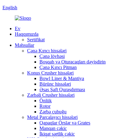
English
Ev
Haqqımızda
Sertifikat
Məhsullar
Çənə Kırıcı hissələri
Çənə lövhəsi
Boşqab və Oturacaqları dəyişdirin
Çənə Kırıcı Pitman
Konus Crusher hissələri
Bowl Liner & Mantiya
Bürünc hissələri
Əsas Şaft Quraşdırması
Zərbəli Crusher hissələri
Önlük
Rotor
Zərbə çubuğu
Metal Parçalayıcı hissələri
Qapaqlar Örslər və Grates
Manqan çəkic
İkiqat sərtlik çəkic