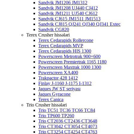
Sandvik JM1206 JM1312
Sandvik JM1208 UJ440 CJ412
Sandvik JM1211 UJ540 CJ612
Sandvik CJ615 JM1511 JM1513
Sandvik CJ815 QJ241 QJ340 QJ341 Extec
Sandvik CG820
Terex Crusher hissələri
Terex Cedarapids Rollercone
Terex Cedarapids MVP
Terex Cedarapids HIS 1300
Powerscreen Metrotrak 900×600
Powerscreen Premiertrak 1165 1180
Powerscreen Maxtrak 1000 1300
Powerscreen XA400
Trakpactor 428 1412
Finlay J-1160 J-1175 I-1312
Jaques JW ST seriyası
Jaques Gyracone
Terex Canica
Trio Crusher hissələri
Trio TC51 TC36 TC66 TC84
Trio TP600 TP260
Trio CT2036 CT2436 CT3648
Trio CT3042 CT3054 CT4073
Trio CT3254 CT4254 CT4763