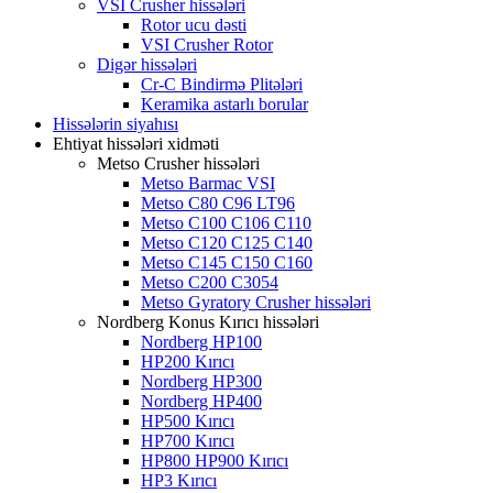
VSI Crusher hissələri
Rotor ucu dəsti
VSI Crusher Rotor
Digər hissələri
Cr-C Bindirmə Plitələri
Keramika astarlı borular
Hissələrin siyahısı
Ehtiyat hissələri xidməti
Metso Crusher hissələri
Metso Barmac VSI
Metso C80 C96 LT96
Metso C100 C106 C110
Metso C120 C125 C140
Metso C145 C150 C160
Metso C200 C3054
Metso Gyratory Crusher hissələri
Nordberg Konus Kırıcı hissələri
Nordberg HP100
HP200 Kırıcı
Nordberg HP300
Nordberg HP400
HP500 Kırıcı
HP700 Kırıcı
HP800 HP900 Kırıcı
HP3 Kırıcı