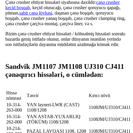
Çənə crusher ehtiyat hissələri siyahısına daxildir:
çənə crusher
keçid boşqab
, keçid oturacağı, çənə crusher qoruyucu qapağı,
pitman,
sabit çənə lövhəsi
, daşınan çənə boşqab, qoruyucu
boşqab, çənə crusher yanaq boşqab, çənə crusher clamping ring,
çənə crusher çərçivə montaj, çərçivə liner, və s.
Bizim çənə crusher ehtiyat hissələri / köhnəlmiş hissələri sonrakı
bazarda geniş istifadə olunur, onlar dünyanın istənilən yerində
son istifadəçilərin dayanma müddətini azaltmağa kömək edir.
Sandvik JM1107 JM1108 UJ310 CJ411
çənə
qırıcı hissələri, o cümlədən:
Hissə
Təsvir
Kırıcı növü
nömrəsi
10-314-
YAN layneri-LWR (CAST)
1108JM/UJ310/CJ411
263-000
1108/1208
10-314-
YAN ASTAR-YUXARLIQ
1108JM/UJ310/CJ411
262-000
(TÖKÜM) 1108/1208
10-214-
PAZAL LAVQASI 1108, 1208
1108JM/UJ310/CJ411