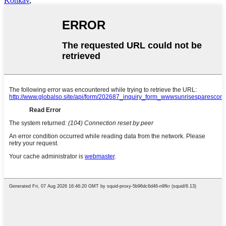
Konkav
,