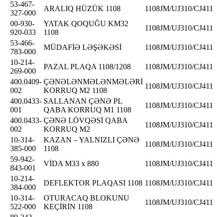
53-467-
ARALIQ HÜZÜK 1108
1108JM/UJ310/CJ411
327-000
00-930-
YATAK QOQUĞU KM32
1108JM/UJ310/CJ411
920-033
1108
53-466-
MÜDAFİƏ LƏŞƏKƏSİ
1108JM/UJ310/CJ411
783-000
10-214-
PAZAL PLAQA 1108/1208
1108JM/UJ310/CJ411
269-000
400.0409-
ÇƏNƏLƏNMƏLƏNMƏLƏRİ
1108JM/UJ310/CJ411
002
KORRUQ M2 1108
400.0433-
SALLANAN ÇƏNƏ PL
1108JM/UJ310/CJ411
001
QABA KORRUQ M1 1108
400.0433-
ÇƏNƏ LÖVQƏSİ QABA
1108JM/UJ310/CJ411
002
KORRUQ M2
10-314-
KAZAN – YALNIZLI ÇƏNƏ
1108JM/UJ310/CJ411
385-000
1108
59-942-
VİDA M33 x 880
1108JM/UJ310/CJ411
843-001
10-214-
DEFLEKTOR PLAQASI 1108
1108JM/UJ310/CJ411
384-000
10-314-
OTURACAQ BLOKUNU
1108JM/UJ310/CJ411
522-000
KEÇİRİN 1108