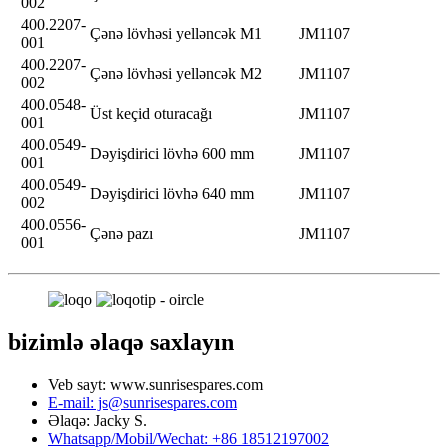
002
400.2207-
Çənə lövhəsi yelləncək M1
JM1107
001
400.2207-
Çənə lövhəsi yelləncək M2
JM1107
002
400.0548-
Üst keçid oturacağı
JM1107
001
400.0549-
Dəyişdirici lövhə 600 mm
JM1107
001
400.0549-
Dəyişdirici lövhə 640 mm
JM1107
002
400.0556-
Çənə pazı
JM1107
001
bizimlə əlaqə saxlayın
Veb sayt: www.sunrisespares.com
E-mail: js@sunrisespares.com
Əlaqə: Jacky S.
Whatsapp/Mobil/Wechat: +86 18512197002