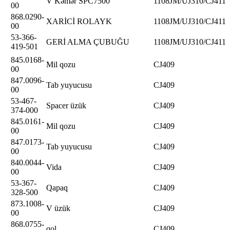
V Kəmər SPC7500
1108JM/UJ310/CJ411
00
868.0290-
XARİCİ ROLAYK
1108JM/UJ310/CJ411
00
53-366-
GERİ ALMA ÇUBUĞU
1108JM/UJ310/CJ411
419-501
845.0168-
Mil qozu
CJ409
00
847.0096-
Tab yuyucusu
CJ409
00
53-467-
Spacer üzük
CJ409
374-000
845.0161-
Mil qozu
CJ409
00
847.0173-
Tab yuyucusu
CJ409
00
840.0044-
Vida
CJ409
00
53-367-
Qapaq
CJ409
328-500
873.1008-
V üzük
CJ409
00
868.0755-
qol
CJ409