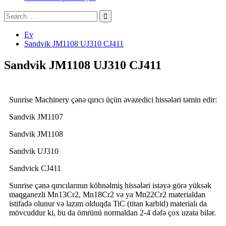
Ev
Sandvik JM1108 UJ310 CJ411
Sandvik JM1108 UJ310 CJ411
Sunrise Machinery çənə qırıcı üçün əvəzedici hissələri təmin edir:
Sandvik JM1107
Sandvik JM1108
Sandvik UJ310
Sandvick CJ411
Sunrise çənə qırıcılarının köhnəlmiş hissələri istəyə görə yüksək
maqganezli Mn13Cr2, Mn18Cr2 və ya Mn22Cr2 materialdan
istifadə olunur və lazım olduqda TiC (titan karbid) materialı da
mövcuddur ki, bu da ömrünü normaldan 2-4 dəfə çox uzata bilər.