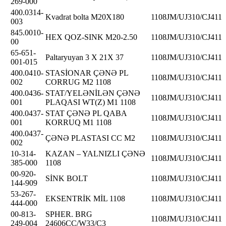
269-000
400.0314-
Kvadrat bolta M20X180
1108JM/UJ310/CJ411
003
845.0010-
HEX QOZ-SINK M20-2.50
1108JM/UJ310/CJ411
00
65-651-
Paltaryuyan 3 X 21X 37
1108JM/UJ310/CJ411
001-015
400.0410-
STASİONAR ÇƏNƏ PL
1108JM/UJ310/CJ411
002
CORRUG M2 1108
400.0436-
STAT/YELƏNİLƏN ÇƏNƏ
1108JM/UJ310/CJ411
001
PLAQASI WT(Z) M1 1108
400.0437-
STAT ÇƏNƏ PL QABA
1108JM/UJ310/CJ411
001
KORRUQ M1 1108
400.0437-
ÇƏNƏ PLASTASI CC M2
1108JM/UJ310/CJ411
002
10-314-
KAZAN – YALNIZLI ÇƏNƏ
1108JM/UJ310/CJ411
385-000
1108
00-920-
SİNK BOLT
1108JM/UJ310/CJ411
144-909
53-267-
EKSENTRİK MİL 1108
1108JM/UJ310/CJ411
444-000
00-813-
SPHER. BRG
1108JM/UJ310/CJ411
249-004
24606CC/W33/C3