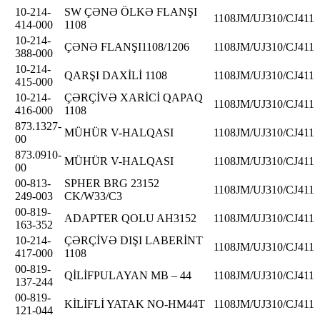
10-214-
SW ÇƏNƏ ÖLKƏ FLANŞI
1108JM/UJ310/CJ411
414-000
1108
10-214-
ÇƏNƏ FLANŞI1108/1206
1108JM/UJ310/CJ411
388-000
10-214-
QARŞI DAXİLİ 1108
1108JM/UJ310/CJ411
415-000
10-214-
ÇƏRÇİVƏ XARİCİ QAPAQ
1108JM/UJ310/CJ411
416-000
1108
873.1327-
MÜHÜR V-HALQASI
1108JM/UJ310/CJ411
00
873.0910-
MÜHÜR V-HALQASI
1108JM/UJ310/CJ411
00
00-813-
SPHER BRG 23152
1108JM/UJ310/CJ411
249-003
CK/W33/C3
00-819-
ADAPTER QOLU AH3152
1108JM/UJ310/CJ411
163-352
10-214-
ÇƏRÇİVƏ DIŞI LABERİNT
1108JM/UJ310/CJ411
417-000
1108
00-819-
QİLİFPULAYAN MB – 44
1108JM/UJ310/CJ411
137-244
00-819-
KİLİFLİ YATAK NO-HM44T
1108JM/UJ310/CJ411
121-044