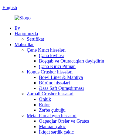
English
Ev
Haqqımızda
Sertifikat
Məhsullar
Çənə Kırıcı hissələri
Çənə lövhəsi
Boşqab və Oturacaqları dəyişdirin
Çənə Kırıcı Pitman
Konus Crusher hissələri
Bowl Liner & Mantiya
Bürünc hissələri
Əsas Şaft Quraşdırması
Zərbəli Crusher hissələri
Önlük
Rotor
Zərbə çubuğu
Metal Parçalayıcı hissələri
Qapaqlar Örslər və Grates
Manqan çəkic
İkiqat sərtlik çəkic