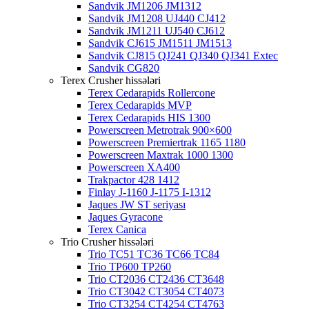
Sandvik JM1206 JM1312
Sandvik JM1208 UJ440 CJ412
Sandvik JM1211 UJ540 CJ612
Sandvik CJ615 JM1511 JM1513
Sandvik CJ815 QJ241 QJ340 QJ341 Extec
Sandvik CG820
Terex Crusher hissələri
Terex Cedarapids Rollercone
Terex Cedarapids MVP
Terex Cedarapids HIS 1300
Powerscreen Metrotrak 900×600
Powerscreen Premiertrak 1165 1180
Powerscreen Maxtrak 1000 1300
Powerscreen XA400
Trakpactor 428 1412
Finlay J-1160 J-1175 I-1312
Jaques JW ST seriyası
Jaques Gyracone
Terex Canica
Trio Crusher hissələri
Trio TC51 TC36 TC66 TC84
Trio TP600 TP260
Trio CT2036 CT2436 CT3648
Trio CT3042 CT3054 CT4073
Trio CT3254 CT4254 CT4763