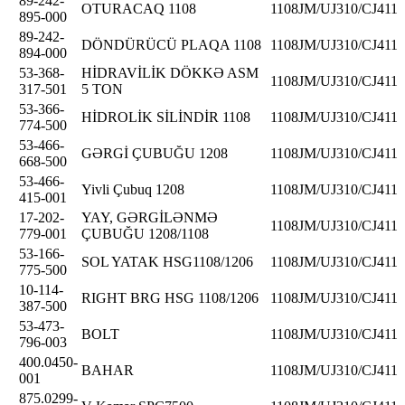
89-242-
OTURACAQ 1108
1108JM/UJ310/CJ411
895-000
89-242-
DÖNDÜRÜCÜ PLAQA 1108
1108JM/UJ310/CJ411
894-000
53-368-
HİDRAVİLİK DÖKKƏ ASM
1108JM/UJ310/CJ411
317-501
5 TON
53-366-
HİDROLİK SİLİNDİR 1108
1108JM/UJ310/CJ411
774-500
53-466-
GƏRGİ ÇUBUĞU 1208
1108JM/UJ310/CJ411
668-500
53-466-
Yivli Çubuq 1208
1108JM/UJ310/CJ411
415-001
17-202-
YAY, GƏRGİLƏNMƏ
1108JM/UJ310/CJ411
779-001
ÇUBUĞU 1208/1108
53-166-
SOL YATAK HSG1108/1206
1108JM/UJ310/CJ411
775-500
10-114-
RIGHT BRG HSG 1108/1206
1108JM/UJ310/CJ411
387-500
53-473-
BOLT
1108JM/UJ310/CJ411
796-003
400.0450-
BAHAR
1108JM/UJ310/CJ411
001
875.0299-