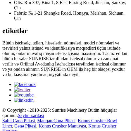
Ofis: Rm 397, Bina 1, 8 East Fuxing Road, Jinshan, Şanxay,
Çin
Fabrik: № 1-21 Shengke Road, Hongya, Meishan, Sichuan,
Çin
etiketlər
Bütün istehsalçı adları, hissələrin nömrələri, model nömrələri və
təsvirləri yalnız istinad və identifikasiya məqsədləri üçün istifadə
olunur, onlar müvafiq maşın istehsalçısına məxsusdur. Təchiz edilən
bütün hissələr SUNRISE tərəfindən istehsal olunur və zəmanət
verilir və Orijinal Avadanlıq İstehsalçısı tərəfindən istehsal olunmur
və ya ondan alınmır. SUNRISE-in OEM ilə heç bir əlaqəsi yoxdur
və bu təəssürat yaratmaq niyyətində deyil.
© Copyright - 2010-2025: Sunrise Machinery Bütün hüquqlar
qorunur.
Saytın xəritəsi
Sabit Çənə Plitəsi
,
Manqan Çənə Plitəsi
,
Konus Crusher Bowl
Liner
,
Çənə Plitəsi
,
Konus Crusher Mantiyası
,
Konus Crusher