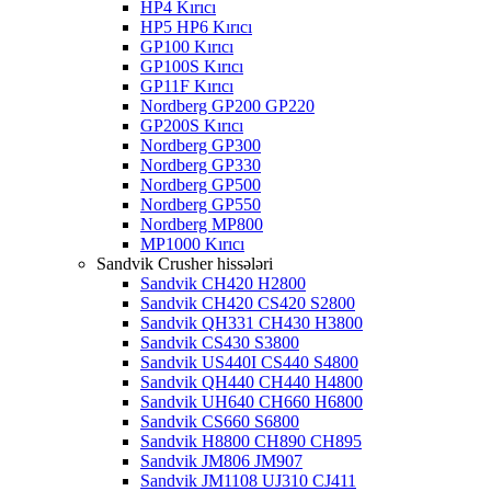
HP4 Kırıcı
HP5 HP6 Kırıcı
GP100 Kırıcı
GP100S Kırıcı
GP11F Kırıcı
Nordberg GP200 GP220
GP200S Kırıcı
Nordberg GP300
Nordberg GP330
Nordberg GP500
Nordberg GP550
Nordberg MP800
MP1000 Kırıcı
Sandvik Crusher hissələri
Sandvik CH420 H2800
Sandvik CH420 CS420 S2800
Sandvik QH331 CH430 H3800
Sandvik CS430 S3800
Sandvik US440I CS440 S4800
Sandvik QH440 CH440 H4800
Sandvik UH640 CH660 H6800
Sandvik CS660 S6800
Sandvik H8800 CH890 CH895
Sandvik JM806 JM907
Sandvik JM1108 UJ310 CJ411