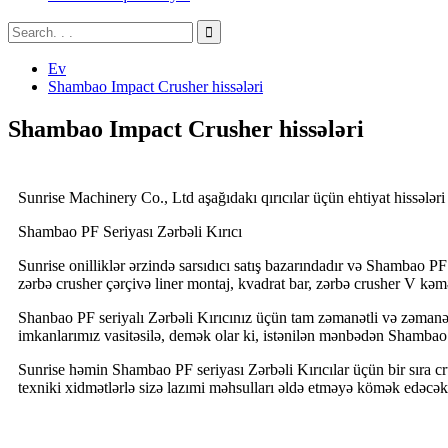
Ev
Shambao Impact Crusher hissələri
Shambao Impact Crusher hissələri
Sunrise Machinery Co., Ltd aşağıdakı qırıcılar üçün ehtiyat hissələri
Shambao PF Seriyası Zərbəli Kırıcı
Sunrise onilliklər ərzində sarsıdıcı satış bazarındadır və Shambao PF 
zərbə crusher çərçivə liner montaj, kvadrat bar, zərbə crusher V kəmə
Shanbao PF seriyalı Zərbəli Kırıcınız üçün tam zəmanətli və zəmanətl
imkanlarımız vasitəsilə, demək olar ki, istənilən mənbədən Shamba
Sunrise həmin Shambao PF seriyası Zərbəli Kırıcılar üçün bir sıra cru
texniki xidmətlərlə sizə lazımi məhsulları əldə etməyə kömək edəcək