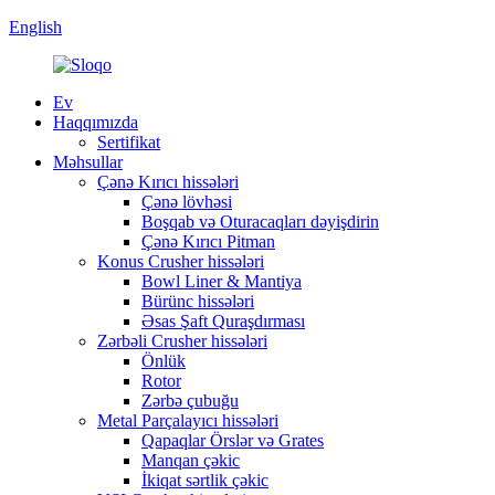
English
Ev
Haqqımızda
Sertifikat
Məhsullar
Çənə Kırıcı hissələri
Çənə lövhəsi
Boşqab və Oturacaqları dəyişdirin
Çənə Kırıcı Pitman
Konus Crusher hissələri
Bowl Liner & Mantiya
Bürünc hissələri
Əsas Şaft Quraşdırması
Zərbəli Crusher hissələri
Önlük
Rotor
Zərbə çubuğu
Metal Parçalayıcı hissələri
Qapaqlar Örslər və Grates
Manqan çəkic
İkiqat sərtlik çəkic