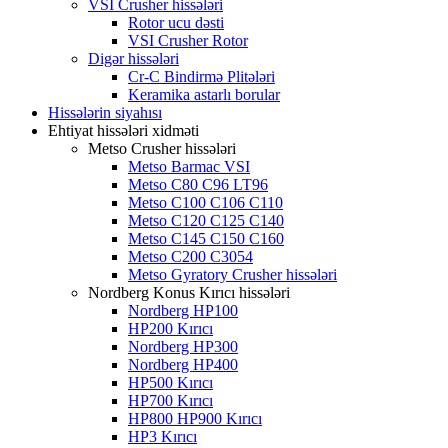
VSI Crusher hissələri
Rotor ucu dəsti
VSI Crusher Rotor
Digər hissələri
Cr-C Bindirmə Plitələri
Keramika astarlı borular
Hissələrin siyahısı
Ehtiyat hissələri xidməti
Metso Crusher hissələri
Metso Barmac VSI
Metso C80 C96 LT96
Metso C100 C106 C110
Metso C120 C125 C140
Metso C145 C150 C160
Metso C200 C3054
Metso Gyratory Crusher hissələri
Nordberg Konus Kırıcı hissələri
Nordberg HP100
HP200 Kırıcı
Nordberg HP300
Nordberg HP400
HP500 Kırıcı
HP700 Kırıcı
HP800 HP900 Kırıcı
HP3 Kırıcı