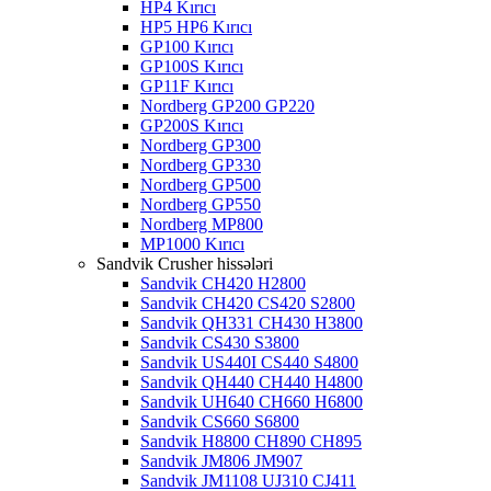
HP4 Kırıcı
HP5 HP6 Kırıcı
GP100 Kırıcı
GP100S Kırıcı
GP11F Kırıcı
Nordberg GP200 GP220
GP200S Kırıcı
Nordberg GP300
Nordberg GP330
Nordberg GP500
Nordberg GP550
Nordberg MP800
MP1000 Kırıcı
Sandvik Crusher hissələri
Sandvik CH420 H2800
Sandvik CH420 CS420 S2800
Sandvik QH331 CH430 H3800
Sandvik CS430 S3800
Sandvik US440I CS440 S4800
Sandvik QH440 CH440 H4800
Sandvik UH640 CH660 H6800
Sandvik CS660 S6800
Sandvik H8800 CH890 CH895
Sandvik JM806 JM907
Sandvik JM1108 UJ310 CJ411