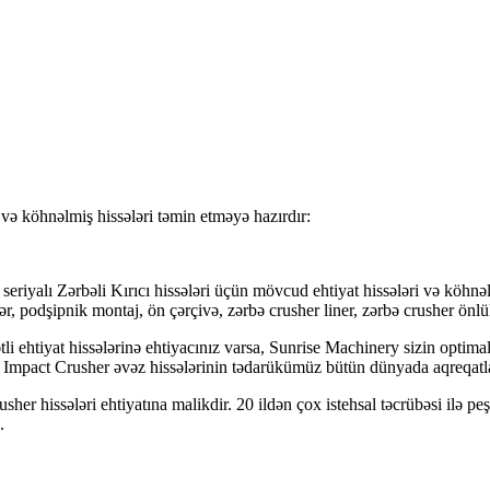
 və köhnəlmiş hissələri təmin etməyə hazırdır:
seriyalı Zərbəli Kırıcı hissələri üçün mövcud ehtiyat hissələri və köhnəl
r, podşipnik montaj, ön çərçivə, zərbə crusher liner, zərbə crusher önlü
i ehtiyat hissələrinə ehtiyacınız varsa, Sunrise Machinery sizin optima
o Impact Crusher əvəz hissələrinin tədarükümüz bütün dünyada aqreqatl
sher hissələri ehtiyatına malikdir. 20 ildən çox istehsal təcrübəsi ilə 
.