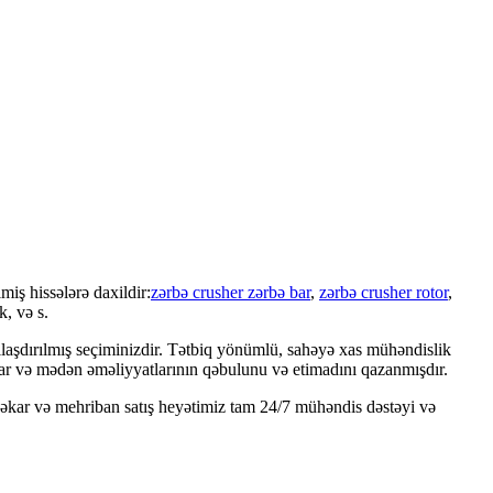
miş hissələrə daxildir:
zərbə crusher zərbə bar
,
zərbə crusher rotor
,
k, və s.
llaşdırılmış seçiminizdir. Tətbiq yönümlü, sahəyə xas mühəndislik
ar və mədən əməliyyatlarının qəbulunu və etimadını qazanmışdır.
peşəkar və mehriban satış heyətimiz tam 24/7 mühəndis dəstəyi və