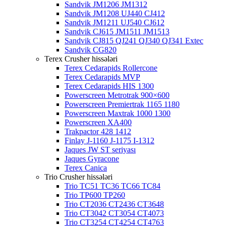
Sandvik JM1206 JM1312
Sandvik JM1208 UJ440 CJ412
Sandvik JM1211 UJ540 CJ612
Sandvik CJ615 JM1511 JM1513
Sandvik CJ815 QJ241 QJ340 QJ341 Extec
Sandvik CG820
Terex Crusher hissələri
Terex Cedarapids Rollercone
Terex Cedarapids MVP
Terex Cedarapids HIS 1300
Powerscreen Metrotrak 900×600
Powerscreen Premiertrak 1165 1180
Powerscreen Maxtrak 1000 1300
Powerscreen XA400
Trakpactor 428 1412
Finlay J-1160 J-1175 I-1312
Jaques JW ST seriyası
Jaques Gyracone
Terex Canica
Trio Crusher hissələri
Trio TC51 TC36 TC66 TC84
Trio TP600 TP260
Trio CT2036 CT2436 CT3648
Trio CT3042 CT3054 CT4073
Trio CT3254 CT4254 CT4763