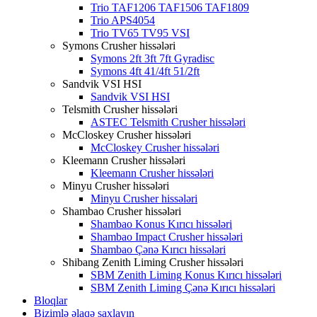
Trio TAF1206 TAF1506 TAF1809
Trio APS4054
Trio TV65 TV95 VSI
Symons Crusher hissələri
Symons 2ft 3ft 7ft Gyradisc
Symons 4ft 41/4ft 51/2ft
Sandvik VSI HSI
Sandvik VSI HSI
Telsmith Crusher hissələri
ASTEC Telsmith Crusher hissələri
McCloskey Crusher hissələri
McCloskey Crusher hissələri
Kleemann Crusher hissələri
Kleemann Crusher hissələri
Minyu Crusher hissələri
Minyu Crusher hissələri
Shambao Crusher hissələri
Shambao Konus Kırıcı hissələri
Shambao Impact Crusher hissələri
Shambao Çənə Kırıcı hissələri
Shibang Zenith Liming Crusher hissələri
SBM Zenith Liming Konus Kırıcı hissələri
SBM Zenith Liming Çənə Kırıcı hissələri
Bloqlar
Bizimlə əlaqə saxlayın