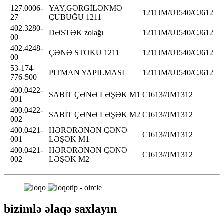
127.0006-
YAY,GƏRGİLƏNMƏ
1211JM/UJ540/CJ612
27
ÇUBUĞU 1211
402.3280-
DƏSTƏK zolağı
1211JM/UJ540/CJ612
00
402.4248-
ÇƏNƏ STOKU 1211
1211JM/UJ540/CJ612
00
53-174-
PITMAN YAPILMASI
1211JM/UJ540/CJ612
776-500
400.0422-
SABİT ÇƏNƏ LƏŞƏK M1
CJ613//JM1312
001
400.0422-
SABİT ÇƏNƏ LƏŞƏK M2
CJ613//JM1312
002
400.0421-
HƏRƏRƏNƏN ÇƏNƏ
CJ613//JM1312
001
LƏŞƏK M1
400.0421-
HƏRƏRƏNƏN ÇƏNƏ
CJ613//JM1312
002
LƏŞƏK M2
bizimlə əlaqə saxlayın