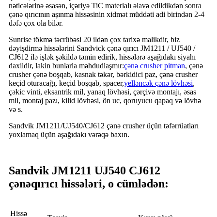
nəticələrinə əsasən, içəriyə TiC materialı əlavə edildikdən sonra
çənə qırıcının aşınma hissəsinin xidmət müddəti adi birindən 2-4
dəfə çox ola bilər.
Sunrise tökmə təcrübəsi 20 ildən çox tarixə malikdir, biz
dəyişdirmə hissələrini Sandvick çənə qırıcı JM1211 / UJ540 /
CJ612 ilə işlək şəkildə təmin edirik, hissələrə aşağıdakı siyahı
daxildir, lakin bunlarla məhdudlaşmır:
çənə crusher pitman
, çənə
crusher çənə boşqab, kasnak təkər, bərkidici paz, çənə crusher
keçid oturacağı, keçid boşqab, spacer,
yelləncək çənə lövhəsi
,
çəkic vinti, eksantrik mil, yanaq lövhəsi, çərçivə montajı, əsas
mil, montaj pazı, kilid lövhəsi, ön uc, qoruyucu qapaq və lövhə
və s.
Sandvik JM1211/UJ540/CJ612 çənə crusher üçün təfərrüatları
yoxlamaq üçün aşağıdakı vərəqə baxın.
Sandvik JM1211 UJ540 CJ612
çənə
qırıcı hissələri, o cümlədən:
Hissə