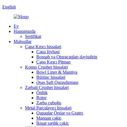
English
Ev
Haqqımızda
Sertifikat
Məhsullar
Çənə Kırıcı hissələri
Çənə lövhəsi
Boşqab və Oturacaqları dəyişdirin
Çənə Kırıcı Pitman
Konus Crusher hissələri
Bowl Liner & Mantiya
Bürünc hissələri
Əsas Şaft Quraşdırması
Zərbəli Crusher hissələri
Önlük
Rotor
Zərbə çubuğu
Metal Parçalayıcı hissələri
Qapaqlar Örslər və Grates
Manqan çəkic
İkiqat sərtlik çəkic