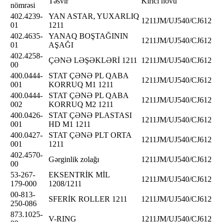
Təsvir
Kırıcı növü
nömrəsi
402.4239-
YAN ASTAR, YUXARLIQ
1211JM/UJ540/CJ612
01
1211
402.4635-
YANAQ BOŞTAĞININ
1211JM/UJ540/CJ612
01
AŞAĞI
402.4258-
ÇƏNƏ LƏŞƏKLƏRİ 1211
1211JM/UJ540/CJ612
00
400.0444-
STAT ÇƏNƏ PL QABA
1211JM/UJ540/CJ612
001
KORRUQ M1 1211
400.0444-
STAT ÇƏNƏ PL QABA
1211JM/UJ540/CJ612
002
KORRUQ M2 1211
400.0426-
STAT ÇƏNƏ PLASTASI
1211JM/UJ540/CJ612
001
HD M1 1211
400.0427-
STAT ÇƏNƏ PLT ORTA
1211JM/UJ540/CJ612
001
1211
402.4570-
Gərginlik zolağı
1211JM/UJ540/CJ612
00
53-267-
EKSENTRİK MİL
1211JM/UJ540/CJ612
179-000
1208/1211
00-813-
SFERİK ROLLER 1211
1211JM/UJ540/CJ612
250-086
873.1025-
V-RING
1211JM/UJ540/CJ612