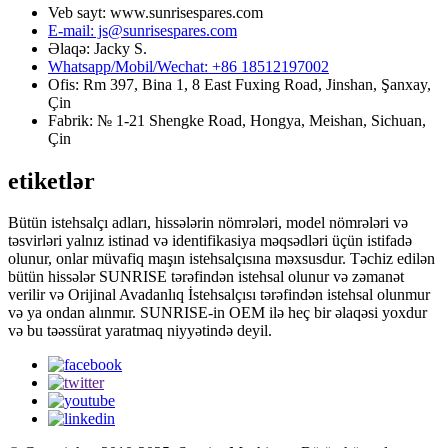
Veb sayt: www.sunrisespares.com
E-mail: js@sunrisespares.com
Əlaqə: Jacky S.
Whatsapp/Mobil/Wechat: +86 18512197002
Ofis: Rm 397, Bina 1, 8 East Fuxing Road, Jinshan, Şanxay,
Çin
Fabrik: № 1-21 Shengke Road, Hongya, Meishan, Sichuan,
Çin
etiketlər
Bütün istehsalçı adları, hissələrin nömrələri, model nömrələri və
təsvirləri yalnız istinad və identifikasiya məqsədləri üçün istifadə
olunur, onlar müvafiq maşın istehsalçısına məxsusdur. Təchiz edilən
bütün hissələr SUNRISE tərəfindən istehsal olunur və zəmanət
verilir və Orijinal Avadanlıq İstehsalçısı tərəfindən istehsal olunmur
və ya ondan alınmır. SUNRISE-in OEM ilə heç bir əlaqəsi yoxdur
və bu təəssürat yaratmaq niyyətində deyil.