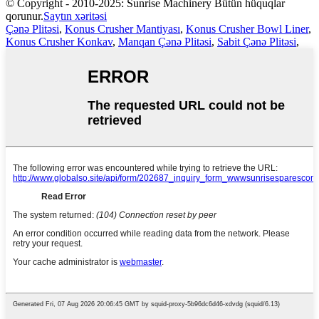
© Copyright - 2010-2025: Sunrise Machinery Bütün hüquqlar
qorunur.
Saytın xəritəsi
Çənə Plitəsi
,
Konus Crusher Mantiyası
,
Konus Crusher Bowl Liner
,
Konus Crusher Konkav
,
Manqan Çənə Plitəsi
,
Sabit Çənə Plitəsi
,