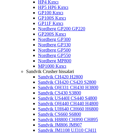
HP4 Kırıcı
HP5 HP6 Kırıcı
GP100 Kırıcı
GP100S Kırıcı
GP11F Kırıcı
Nordberg GP200 GP220
GP200S Kırıcı
Nordberg GP300
Nordberg GP330
Nordberg GP500
Nordberg GP550
Nordberg MP800
MP1000 Kırıcı
Sandvik Crusher hissələri
Sandvik CH420 H2800
Sandvik CH420 CS420 S2800
Sandvik QH331 CH430 H3800
Sandvik CS430 S3800
Sandvik US440I CS440 S4800
Sandvik QH440 CH440 H4800
Sandvik UH640 CH660 H6800
Sandvik CS660 S6800
Sandvik H8800 CH890 CH895
Sandvik JM806 JM907
Sandvik JM1108 UJ310 CJ411