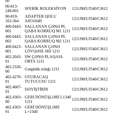
00
00-813-
SFERİK ROLEKSİYON
1211JM/UJ540/CJ612
249-001
00-819-
ADAPTER QOLU
1211JM/UJ540/CJ612
163-364
AH3164H
400.0443-
SALLANAN ÇƏNƏ PL
1211JM/UJ540/CJ612
001
QABA KORRUQ M1 1211
400.0443-
SALLANAN ÇƏNƏ PL
1211JM/UJ540/CJ612
002
QABA KORRUQ M2 1211
400.0423-
SALLANAN ÇƏNƏ
1211JM/UJ540/CJ612
001
LÖVQƏSİ- HD 1211
402.2043-
SW ÇƏNƏ PLAQASI-
1211JM/UJ540/CJ612
01
ORTA 1211
402.2320-
Gərginlik zolağı 1211
1211JM/UJ540/CJ612
00
402.4270-
OTURACAQ
1211JM/UJ540/CJ612
01
TUTUCUSU 1211
402.4607-
DƏYİŞTİRİN
1211JM/UJ540/CJ612
01
402.4303-
GERİ DÖNÜŞLƏRİ L1340
1211JM/UJ540/CJ612
00
1211
402.4303-
GERİ DÖNÜŞLƏRİ
1211JM/UJ540/CJ612
91
L=1500