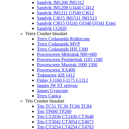
Sandvik JM1206 JM1312
Sandvik JM1208 UJ440 CJ412
Sandvik JM1211 UJ540 CJ612
Sandvik CJ615 JM1511 JM1513
Sandvik CJ815 QJ241 QJ340 QJ341 Extec
Sandvik CG820
Terex Crusher hissələri
Terex Cedarapids Rollercone
Terex Cedarapids MVP
Terex Cedarapids HIS 1300
Powerscreen Metrotrak 900×600
Powerscreen Premiertrak 1165 1180
Powerscreen Maxtrak 1000 1300
Powerscreen XA400
Trakpactor 428 1412
Finlay J-1160 J-1175 I-1312
Jaques JW ST seriyası
Jaques Gyracone
Terex Canica
Trio Crusher hissələri
Trio TC51 TC36 TC66 TC84
Trio TP600 TP260
Trio CT2036 CT2436 CT3648
Trio CT3042 CT3054 CT4073
Trio CT3254 CT4254 CT4763