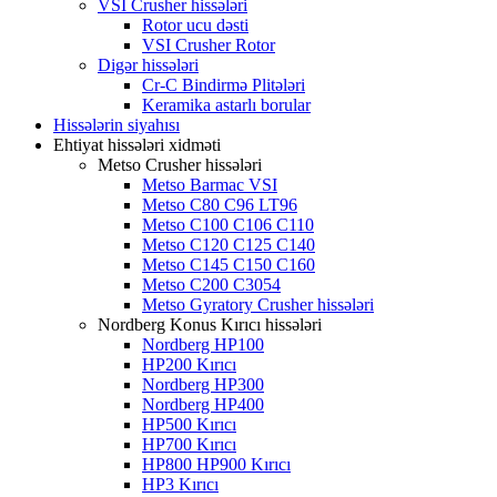
VSI Crusher hissələri
Rotor ucu dəsti
VSI Crusher Rotor
Digər hissələri
Cr-C Bindirmə Plitələri
Keramika astarlı borular
Hissələrin siyahısı
Ehtiyat hissələri xidməti
Metso Crusher hissələri
Metso Barmac VSI
Metso C80 C96 LT96
Metso C100 C106 C110
Metso C120 C125 C140
Metso C145 C150 C160
Metso C200 C3054
Metso Gyratory Crusher hissələri
Nordberg Konus Kırıcı hissələri
Nordberg HP100
HP200 Kırıcı
Nordberg HP300
Nordberg HP400
HP500 Kırıcı
HP700 Kırıcı
HP800 HP900 Kırıcı
HP3 Kırıcı