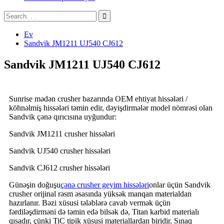
Ev
Sandvik JM1211 UJ540 CJ612
Sandvik JM1211 UJ540 CJ612
Sunrise mədən crusher bazarında OEM ehtiyat hissələri /
köhnəlmiş hissələri təmin edir, dəyişdirmələr model nömrəsi olan
Sandvik çənə qırıcısına uyğundur:
Sandvik JM1211 crusher hissələri
Sandvik UJ540 crusher hissələri
Sandvik CJ612 crusher hissələri
Günəşin doğuşu
çənə crusher geyim hissələri
onlar üçün Sandvik
crusher orijinal rəsm əsasında yüksək manqan materialdan
hazırlanır. Bəzi xüsusi tələblərə cavab vermək üçün
fərdiləşdirməni də təmin edə bilsək də, Titan karbid materialı
qısadır, çünki TiC tipik xüsusi materiallardan biridir. Sınaq