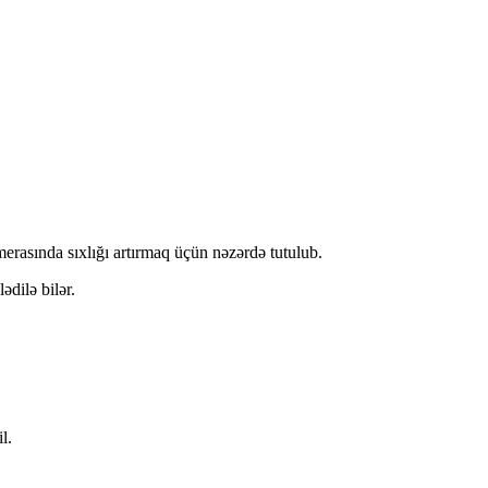
merasında sıxlığı artırmaq üçün nəzərdə tutulub.
dilə bilər.
l.