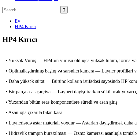
Ev
HP4 Kırıcı
HP4 Kırıcı
• Yüksək Vuruş — HP4-ün vuruşu olduqca yüksək tutum, forma və az
• Optimallaşdırılmış başlıq və sarsıdıcı kamera — Layner profilləri v
• Daha yüksək sürət — Bürünc kolların istifadəsi sayəsində HP konus
• Bir parça əsas çərçivə — Layneri dəyişdirərkən söküləcək yuxarı 
• Yuxarıdan bütün əsas komponentlərə sürətli və asan giriş.
• Asanlıqla çıxarıla bilən kasa
• Laynerlərdə astar materialı yoxdur — Astarları dəyişdirmək daha asan
• Hidravlik trampın buraxılması — Əzmə kamerası asanlıqla təmizlə