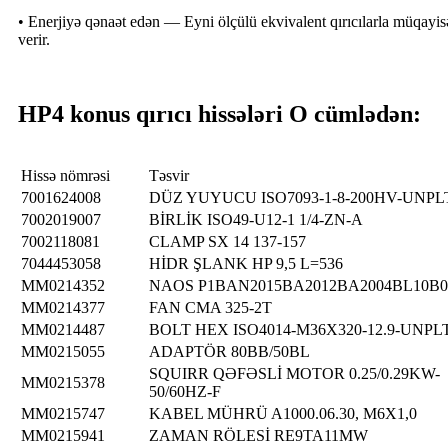
• Enerjiyə qənaət edən — Eyni ölçülü ekvivalent qırıcılarla müqayisə
verir.
HP4 konus qırıcı hissələri O cümlədən:
Hissə nömrəsi
Təsvir
7001624008
DÜZ YUYUCU ISO7093-1-8-200HV-UNPL
7002019007
BİRLİK ISO49-U12-1 1/4-ZN-A
7002118081
CLAMP SX 14 137-157
7044453058
HİDR ŞLANK HP 9,5 L=536
MM0214352
NAOS P1BAN2015BA2012BA2004BL10B
MM0214377
FAN CMA 325-2T
MM0214487
BOLT HEX ISO4014-M36X320-12.9-UNPL
MM0215055
ADAPTÖR 80BB/50BL
SQUIRR QƏFƏSLİ MOTOR 0.25/0.29KW-
MM0215378
50/60HZ-F
MM0215747
KABEL MÜHRÜ A1000.06.30, M6X1,0
MM0215941
ZAMAN RÖLESİ RE9TA11MW