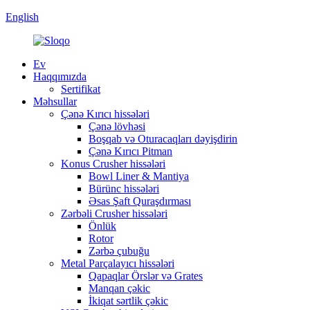
English
Ev
Haqqımızda
Sertifikat
Məhsullar
Çənə Kırıcı hissələri
Çənə lövhəsi
Boşqab və Oturacaqları dəyişdirin
Çənə Kırıcı Pitman
Konus Crusher hissələri
Bowl Liner & Mantiya
Bürünc hissələri
Əsas Şaft Quraşdırması
Zərbəli Crusher hissələri
Önlük
Rotor
Zərbə çubuğu
Metal Parçalayıcı hissələri
Qapaqlar Örslər və Grates
Manqan çəkic
İkiqat sərtlik çəkic