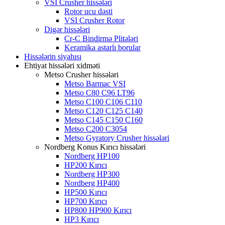
VSI Crusher hissələri
Rotor ucu dəsti
VSI Crusher Rotor
Digər hissələri
Cr-C Bindirmə Plitələri
Keramika astarlı borular
Hissələrin siyahısı
Ehtiyat hissələri xidməti
Metso Crusher hissələri
Metso Barmac VSI
Metso C80 C96 LT96
Metso C100 C106 C110
Metso C120 C125 C140
Metso C145 C150 C160
Metso C200 C3054
Metso Gyratory Crusher hissələri
Nordberg Konus Kırıcı hissələri
Nordberg HP100
HP200 Kırıcı
Nordberg HP300
Nordberg HP400
HP500 Kırıcı
HP700 Kırıcı
HP800 HP900 Kırıcı
HP3 Kırıcı