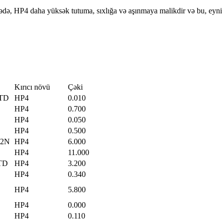
də, HP4 daha yüksək tutuma, sıxlığa və aşınmaya malikdir və bu, eyni e
Kırıcı növü
Çəki
TD
HP4
0.010
HP4
0.700
HP4
0.050
HP4
0.500
02N
HP4
6.000
HP4
11.000
TD
HP4
3.200
HP4
0.340
HP4
5.800
HP4
0.000
HP4
0.110