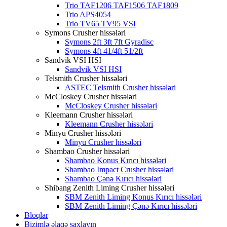
Trio TAF1206 TAF1506 TAF1809
Trio APS4054
Trio TV65 TV95 VSI
Symons Crusher hissələri
Symons 2ft 3ft 7ft Gyradisc
Symons 4ft 41/4ft 51/2ft
Sandvik VSI HSI
Sandvik VSI HSI
Telsmith Crusher hissələri
ASTEC Telsmith Crusher hissələri
McCloskey Crusher hissələri
McCloskey Crusher hissələri
Kleemann Crusher hissələri
Kleemann Crusher hissələri
Minyu Crusher hissələri
Minyu Crusher hissələri
Shambao Crusher hissələri
Shambao Konus Kırıcı hissələri
Shambao Impact Crusher hissələri
Shambao Çənə Kırıcı hissələri
Shibang Zenith Liming Crusher hissələri
SBM Zenith Liming Konus Kırıcı hissələri
SBM Zenith Liming Çənə Kırıcı hissələri
Bloqlar
Bizimlə əlaqə saxlayın