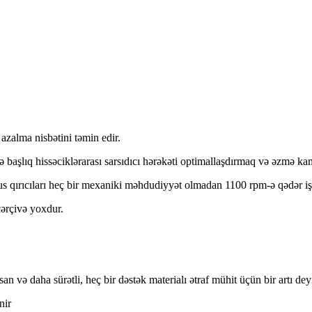
alma nisbətini təmin edir.
ə başlıq hissəciklərarası sarsıdıcı hərəkəti optimallaşdırmaq və əzmə ka
 qırıcıları heç bir mexaniki məhdudiyyət olmadan 1100 rpm-ə qədər işlə
çərçivə yoxdur.
 və daha sürətli, heç bir dəstək materialı ətraf mühit üçün bir artı deyi
nir