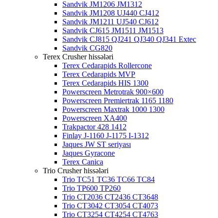
Sandvik JM1206 JM1312
Sandvik JM1208 UJ440 CJ412
Sandvik JM1211 UJ540 CJ612
Sandvik CJ615 JM1511 JM1513
Sandvik CJ815 QJ241 QJ340 QJ341 Extec
Sandvik CG820
Terex Crusher hissələri
Terex Cedarapids Rollercone
Terex Cedarapids MVP
Terex Cedarapids HIS 1300
Powerscreen Metrotrak 900×600
Powerscreen Premiertrak 1165 1180
Powerscreen Maxtrak 1000 1300
Powerscreen XA400
Trakpactor 428 1412
Finlay J-1160 J-1175 I-1312
Jaques JW ST seriyası
Jaques Gyracone
Terex Canica
Trio Crusher hissələri
Trio TC51 TC36 TC66 TC84
Trio TP600 TP260
Trio CT2036 CT2436 CT3648
Trio CT3042 CT3054 CT4073
Trio CT3254 CT4254 CT4763