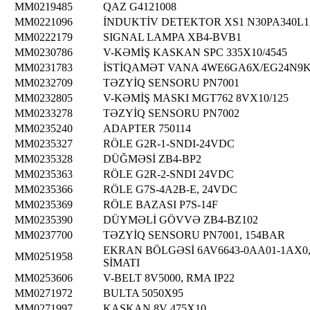
MM0219485
QAZ G4121008
MM0221096
İNDUKTİV DETEKTOR XS1 N30PA340L1
MM0222179
SIGNAL LAMPA XB4-BVB1
MM0230786
V-KƏMİŞ KASKAN SPC 335X10/4545
MM0231783
İSTİQAMƏT VANA 4WE6GA6X/EG24N9
MM0232709
TƏZYİQ SENSORU PN7001
MM0232805
V-KƏMİŞ MASKI MGT762 8VX10/125
MM0233278
TƏZYİQ SENSORU PN7002
MM0235240
ADAPTER 750114
MM0235327
RÖLE G2R-1-SNDI-24VDC
MM0235328
DÜĞMƏSİ ZB4-BP2
MM0235363
RÖLE G2R-2-SNDI 24VDC
MM0235366
RÖLE G7S-4A2B-E, 24VDC
MM0235369
RÖLE BAZASI P7S-14F
MM0235390
DÜYMƏLİ GÖVVƏ ZB4-BZ102
MM0237700
TƏZYİQ SENSORU PN7001, 154BAR
EKRAN BÖLGƏSİ 6AV6643-0AA01-1AX0
MM0251958
SİMATI
MM0253606
V-BELT 8V5000, RMA IP22
MM0271972
BULTA 5050X95
MM0271997
KASKAN 8V 475X10