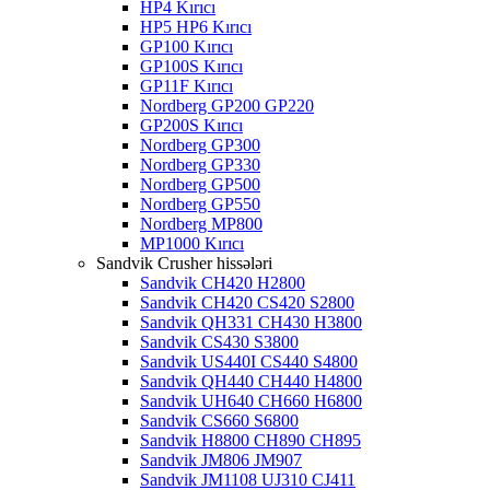
HP4 Kırıcı
HP5 HP6 Kırıcı
GP100 Kırıcı
GP100S Kırıcı
GP11F Kırıcı
Nordberg GP200 GP220
GP200S Kırıcı
Nordberg GP300
Nordberg GP330
Nordberg GP500
Nordberg GP550
Nordberg MP800
MP1000 Kırıcı
Sandvik Crusher hissələri
Sandvik CH420 H2800
Sandvik CH420 CS420 S2800
Sandvik QH331 CH430 H3800
Sandvik CS430 S3800
Sandvik US440I CS440 S4800
Sandvik QH440 CH440 H4800
Sandvik UH640 CH660 H6800
Sandvik CS660 S6800
Sandvik H8800 CH890 CH895
Sandvik JM806 JM907
Sandvik JM1108 UJ310 CJ411