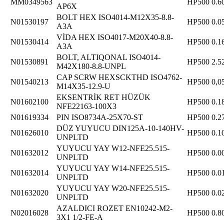
MM0349563
HP500
0.6
AP6X
BOLT HEX ISO4014-M12X35-8.8-
N01530197
HP500
0.0
A3A
VİDA HEX ISO4017-M20X40-8.8-
N01530414
HP500
0.1
A3A
BOLT, ALTIQONAL ISO4014-
N01530891
HP500
2.5
M42X180-8.8-UNPL
CAP SCRW HEXSCKTHD ISO4762-
N01540213
HP500
0,0
M14X35-12.9-U
EKSENTRİK RET HÜZÜK
N01602100
HP500
0.1
NFE22163-100X3
N01619334
PIN ISO8734A-25X70-ST
HP500
0.2
DÜZ YUYUCU DIN125A-10-140HV-
N01626010
HP500
0.1
UNPLTD
YUYUCU YAY W12-NFE25.515-
N01632012
HP500
0.0
UNPLTD
YUYUCU YAY W14-NFE25.515-
N01632014
HP500
0.0
UNPLTD
YUYUCU YAY W20-NFE25.515-
N01632020
HP500
0.0
UNPLTD
AZALDICI ROZET EN10242-M2-
N02016028
HP500
0.8
3X1 1/2-FE-A