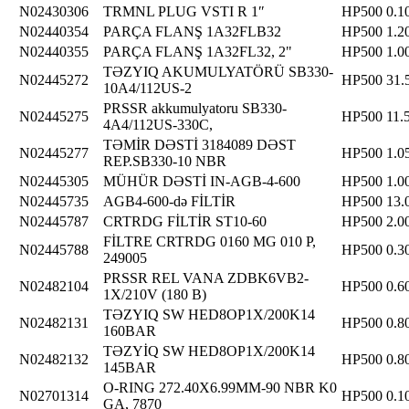
N02430306
TRMNL PLUG VSTI R 1″
HP500
0.1
N02440354
PARÇA FLANŞ 1A32FLB32
HP500
1.2
N02440355
PARÇA FLANŞ 1A32FL32, 2"
HP500
1.0
TƏZYIQ AKUMULYATÖRÜ SB330-
N02445272
HP500
31.
10A4/112US-2
PRSSR akkumulyatoru SB330-
N02445275
HP500
11.
4A4/112US-330C,
TƏMİR DƏSTİ 3184089 DƏST
N02445277
HP500
1.0
REP.SB330-10 NBR
N02445305
MÜHÜR DƏSTİ IN-AGB-4-600
HP500
1.0
N02445735
AGB4-600-də FİLTİR
HP500
13.
N02445787
CRTRDG FİLTİR ST10-60
HP500
2.0
FİLTRE CRTRDG 0160 MG 010 P,
N02445788
HP500
0.3
249005
PRSSR REL VANA ZDBK6VB2-
N02482104
HP500
0.6
1X/210V (180 B)
TƏZYIQ SW HED8OP1X/200K14
N02482131
HP500
0.8
160BAR
TƏZYİQ SW HED8OP1X/200K14
N02482132
HP500
0.8
145BAR
O-RING 272.40X6.99MM-90 NBR K0
N02701314
HP500
0.1
GA, 7870