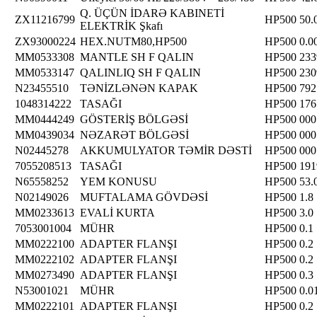
Q. ÜÇÜN İDARƏ KABINETİ
ZX11216799
HP500
50.
ELEKTRİK Şkafı
ZX93000224
HEX.NUTM80,HP500
HP500
0.0
MM0533308
MANTLE SH F QALIN
HP500
233
MM0533147
QALINLIQ SH F QALIN
HP500
230
N23455510
TƏNİZLƏNƏN KAPAK
HP500
792
1048314222
TASAĞI
HP500
176
MM0444249
GÖSTERİŞ BÖLGƏSİ
HP500
000
MM0439034
NƏZARƏT BÖLGƏSİ
HP500
000
N02445278
AKKUMULYATOR TƏMİR DƏSTİ
HP500
000
7055208513
TASAĞI
HP500
191
N65558252
YEM KONUSU
HP500
53.
N02149026
MUFTALAMA GÖVDƏSİ
HP500
1.8
MM0233613
EVALİ KURTA
HP500
3.0
7053001004
MÜHR
HP500
0.1
MM0222100
ADAPTER FLANŞI
HP500
0.2
MM0222102
ADAPTER FLANŞI
HP500
0.2
MM0273490
ADAPTER FLANŞI
HP500
0.3
N53001021
MÜHR
HP500
0.0
MM0222101
ADAPTER FLANŞI
HP500
0.2