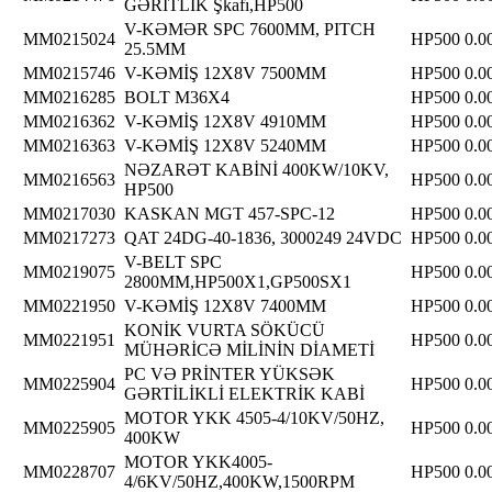
GƏRİTLİK Şkafı,HP500
V-KƏMƏR SPC 7600MM, PITCH
MM0215024
HP500
0.0
25.5MM
MM0215746
V-KƏMİŞ 12X8V 7500MM
HP500
0.0
MM0216285
BOLT M36X4
HP500
0.0
MM0216362
V-KƏMİŞ 12X8V 4910MM
HP500
0.0
MM0216363
V-KƏMİŞ 12X8V 5240MM
HP500
0.0
NƏZARƏT KABİNİ 400KW/10KV,
MM0216563
HP500
0.0
HP500
MM0217030
KASKAN MGT 457-SPC-12
HP500
0.0
MM0217273
QAT 24DG-40-1836, 3000249 24VDC
HP500
0.0
V-BELT SPC
MM0219075
HP500
0.0
2800MM,HP500X1,GP500SX1
MM0221950
V-KƏMİŞ 12X8V 7400MM
HP500
0.0
KONİK VURTA SÖKÜCÜ
MM0221951
HP500
0.0
MÜHƏRİCƏ MİLİNİN DİAMETİ
PC VƏ PRİNTER YÜKSƏK
MM0225904
HP500
0.0
GƏRTİLİKLİ ELEKTRİK KABİ
MOTOR YKK 4505-4/10KV/50HZ,
MM0225905
HP500
0.0
400KW
MOTOR YKK4005-
MM0228707
HP500
0.0
4/6KV/50HZ,400KW,1500RPM