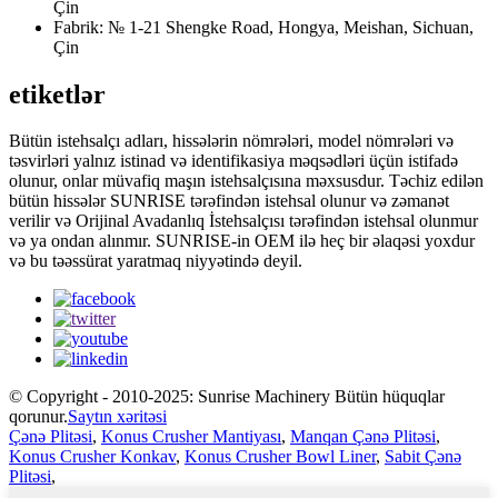
Çin
Fabrik: № 1-21 Shengke Road, Hongya, Meishan, Sichuan,
Çin
etiketlər
Bütün istehsalçı adları, hissələrin nömrələri, model nömrələri və
təsvirləri yalnız istinad və identifikasiya məqsədləri üçün istifadə
olunur, onlar müvafiq maşın istehsalçısına məxsusdur. Təchiz edilən
bütün hissələr SUNRISE tərəfindən istehsal olunur və zəmanət
verilir və Orijinal Avadanlıq İstehsalçısı tərəfindən istehsal olunmur
və ya ondan alınmır. SUNRISE-in OEM ilə heç bir əlaqəsi yoxdur
və bu təəssürat yaratmaq niyyətində deyil.
© Copyright - 2010-2025: Sunrise Machinery Bütün hüquqlar
qorunur.
Saytın xəritəsi
Çənə Plitəsi
,
Konus Crusher Mantiyası
,
Manqan Çənə Plitəsi
,
Konus Crusher Konkav
,
Konus Crusher Bowl Liner
,
Sabit Çənə
Plitəsi
,