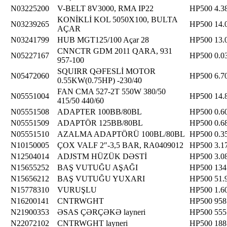
N03225200
V-BELT 8V3000, RMA IP22
HP500
4.3
KONİKLİ KOL 5050X100, BULTA
N03239265
HP500
14.
AÇAR
N03241799
HUB MGT125/100 Açar 28
HP500
13.
CNNCTR GDM 2011 QARA, 931
N05227167
HP500
0.0
957-100
SQUIRR QƏFESLİ MOTOR
N05472060
HP500
6.7
0.55KW(0.75HP) -230/40
FAN CMA 527-2T 550W 380/50
N05551004
HP500
14.
415/50 440/60
N05551508
ADAPTER 100BB/80BL
HP500
0.6
N05551509
ADAPTÖR 125BB/80BL
HP500
0.6
N05551510
AZALMA ADAPTÖRÜ 100BL/80BL
HP500
0.3
N10150005
ÇOX VALF 2″-3,5 BAR, RA0409012
HP500
3.1
N12504014
ADJSTM HÜZÜK DƏSTİ
HP500
3.0
N15655252
BAŞ VUTUĞU AŞAĞI
HP500
134
N15656212
BAŞ VUTUĞU YUXARI
HP500
51.
N15778310
VURUŞLU
HP500
1.6
N16200141
CNTRWGHT
HP500
958
N21900353
ƏSAS ÇƏRÇƏKƏ layneri
HP500
555
N22072102
CNTRWGHT layneri
HP500
188