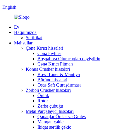
English
Ev
Haqqımızda
Sertifikat
Məhsullar
Çənə Kırıcı hissələri
Çənə lövhəsi
Boşqab və Oturacaqları dəyişdirin
Çənə Kırıcı Pitman
Konus Crusher hissələri
Bowl Liner & Mantiya
Bürünc hissələri
Əsas Şaft Quraşdırması
Zərbəli Crusher hissələri
Önlük
Rotor
Zərbə çubuğu
Metal Parçalayıcı hissələri
Qapaqlar Örslər və Grates
Manqan çəkic
İkiqat sərtlik çəkic