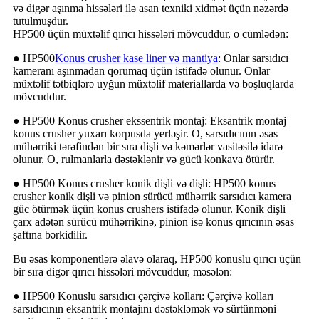
və digər aşınma hissələri ilə asan texniki xidmət üçün nəzərdə
tutulmuşdur.
HP500 üçün müxtəlif qırıcı hissələri mövcuddur, o cümlədən:
● HP500
Konus crusher kase liner və mantiya
: Onlar sarsıdıcı
kameranı aşınmadan qorumaq üçün istifadə olunur. Onlar
müxtəlif tətbiqlərə uyğun müxtəlif materiallarda və boşluqlarda
mövcuddur.
● HP500 Konus crusher ekssentrik montaj: Eksantrik montaj
konus crusher yuxarı korpusda yerləşir. O, sarsıdıcının əsas
mühərriki tərəfindən bir sıra dişli və kəmərlər vasitəsilə idarə
olunur. O, rulmanlarla dəstəklənir və gücü konkava ötürür.
● HP500 Konus crusher konik dişli və dişli: HP500 konus
crusher konik dişli və pinion sürücü mühərrik sarsıdıcı kamera
güc ötürmək üçün konus crushers istifadə olunur. Konik dişli
çarx adətən sürücü mühərrikinə, pinion isə konus qırıcının əsas
şaftına bərkidilir.
Bu əsas komponentlərə əlavə olaraq, HP500 konuslu qırıcı üçün
bir sıra digər qırıcı hissələri mövcuddur, məsələn:
● HP500 Konuslu sarsıdıcı çərçivə kolları: Çərçivə kolları
sarsıdıcının eksantrik montajını dəstəkləmək və sürtünməni