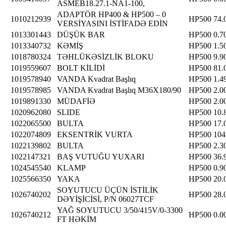
ASMEB18.27.1-NA1-100,
ADAPTÖR HP400 & HP500 – 0
1010212939
HP500
74.
VERSİYASINI İSTİFADƏ EDİN
1013301443
DÜŞÜK BAR
HP500
0.7
1013340732
KƏMİŞ
HP500
1.5
1018780324
TƏHLÜKƏSİZLİK BLOKU
HP500
9.9
1019559607
BOLT KİLİDİ
HP500
81.
1019578940
VANDA Kvadrat Başlıq
HP500
1.4
1019578985
VANDA Kvadrat Başlıq M36X180/90
HP500
2.0
1019891330
MÜDAFİƏ
HP500
2.0
1020962080
SLIDE
HP500
10.
1022065500
BULTA
HP500
17.
1022074809
EKSENTRİK VURTA
HP500
104
1022139802
BULTA
HP500
2.3
1022147321
BAŞ VUTUĞU YUXARI
HP500
36.
1024545540
KLAMP
HP500
0.9
1025566350
YAKA
HP500
20.
SOYUTUCU ÜÇÜN İSTİLİK
1026740202
HP500
28.
DƏYİŞİCİSİ, P/N 06027TCF
YAĞ SOYUTUCU 3/50/415V/0-3300
1026740212
HP500
0.0
FT HƏKİM