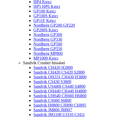
HP4 Kırıcı
HP5 HP6 Kırıcı
GP100 Kırıcı
GP100S Kırıcı
GP11F Kırıcı
Nordberg GP200 GP220
GP200S Kırıcı
Nordberg GP300
Nordberg GP330
Nordberg GP500
Nordberg GP550
Nordberg MP800
MP1000 Kırıcı
Sandvik Crusher hissələri
Sandvik CH420 H2800
Sandvik CH420 CS420 S2800
Sandvik QH331 CH430 H3800
Sandvik CS430 S3800
Sandvik US440I CS440 S4800
Sandvik QH440 CH440 H4800
Sandvik UH640 CH660 H6800
Sandvik CS660 S6800
Sandvik H8800 CH890 CH895
Sandvik JM806 JM907
Sandvik JM1108 UJ310 CJ411