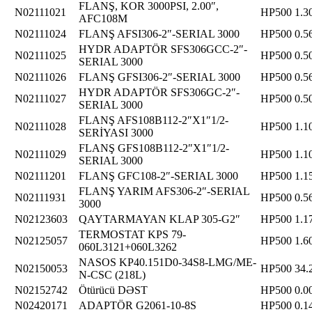
FLANŞ, KOR 3000PSI, 2.00″,
N02111021
HP500
1.3
AFC108M
N02111024
FLANŞ AFSI306-2″-SERIAL 3000
HP500
0.5
HYDR ADAPTÖR SFS306GCC-2″-
N02111025
HP500
0.5
SERIAL 3000
N02111026
FLANŞ GFSI306-2″-SERIAL 3000
HP500
0.5
HYDR ADAPTÖR SFS306GC-2″-
N02111027
HP500
0.5
SERIAL 3000
FLANŞ AFS108B112-2″X1″1/2-
N02111028
HP500
1.1
SERİYASI 3000
FLANŞ GFS108B112-2″X1″1/2-
N02111029
HP500
1.1
SERIAL 3000
N02111201
FLANŞ GFC108-2″-SERIAL 3000
HP500
1.1
FLANŞ YARIM AFS306-2″-SERIAL
N02111931
HP500
0.5
3000
N02123603
QAYTARMAYAN KLAP 305-G2″
HP500
1.1
TERMOSTAT KPS 79-
N02125057
HP500
1.6
060L3121+060L3262
NASOS KP40.151D0-34S8-LMG/ME-
N02150053
HP500
34.
N-CSC (218L)
N02152742
Ötürücü DƏST
HP500
0.0
N02420171
ADAPTÖR G2061-10-8S
HP500
0.1