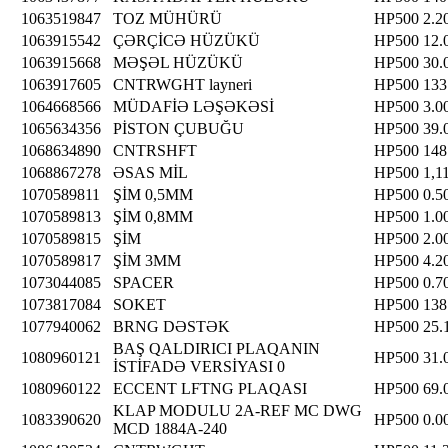
1063519847
TOZ MÜHÜRÜ
HP500
2.2
1063915542
ÇƏRÇİCƏ HÜZÜKÜ
HP500
12.
1063915668
MƏŞƏL HÜZÜKÜ
HP500
30.
1063917605
CNTRWGHT layneri
HP500
133
1064668566
MÜDAFİƏ LƏŞƏKƏSİ
HP500
3.0
1065634356
PİSTON ÇUBUĞU
HP500
39.
1068634890
CNTRSHFT
HP500
148
1068867278
ƏSAS MİL
HP500
1,1
1070589811
ŞİM 0,5MM
HP500
0.5
1070589813
ŞİM 0,8MM
HP500
1.0
1070589815
ŞİM
HP500
2.0
1070589817
ŞİM 3MM
HP500
4.2
1073044085
SPACER
HP500
0.7
1073817084
SOKET
HP500
138
1077940062
BRNG DƏSTƏK
HP500
25.
BAŞ QALDIRICI PLAQANIN
1080960121
HP500
31.
İSTİFADƏ VERSİYASI 0
1080960122
ECCENT LFTNG PLAQASI
HP500
69.
KLAP MODULU 2A-REF MC DWG
1083390620
HP500
0.0
MCD 1884A-240