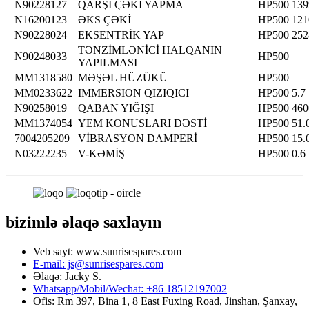
N90228127
QARŞI ÇƏKİ YAPMA
HP500
139
N16200123
ƏKS ÇƏKİ
HP500
121
N90228024
EKSENTRİK YAP
HP500
252
TƏNZİMLƏNİCİ HALQANIN
N90248033
HP500
YAPILMASI
MM1318580
MƏŞƏL HÜZÜKÜ
HP500
MM0233622
IMMERSION QIZIQICI
HP500
5.7
N90258019
QABAN YIĞIŞI
HP500
460
MM1374054
YEM KONUSLARI DƏSTİ
HP500
51.
7004205209
VİBRASYON DAMPERİ
HP500
15.
N03222235
V-KƏMİŞ
HP500
0.6
bizimlə əlaqə saxlayın
Veb sayt: www.sunrisespares.com
E-mail: js@sunrisespares.com
Əlaqə: Jacky S.
Whatsapp/Mobil/Wechat: +86 18512197002
Ofis: Rm 397, Bina 1, 8 East Fuxing Road, Jinshan, Şanxay,