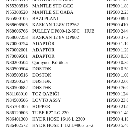
N55308516
MANTLE STD C/EC
HP500
1.8
N55308520
MANTLE SH QABA
HP500
2.2
N65900105
BAZI PLANI
HP500
89.
N68606505
KASKAN 12-8V DP762
HP500
410
N68606766
PULLEY DP800-12-SPC + HUB
HP500
244
N68607258
KASKAN 12-8V DP902
HP500
375
N70000754
ADAPTÖR
HP500
1.1
N70002001
ADAPTÖR
HP500
1.2
N70009501
ADAPTÖR
HP500
0.3
N80200504
Qoruyucu Körüklər
HP500
0.3
N80500504
DƏSTƏK
HP500
0.5
N80500516
DƏSTƏK
HP500
1.0
N80500524
DƏSTƏK
HP500
2.0
N80500682
DƏSTƏK
HP500
76.
N81108010
TOZ QABIĞI
HP500
124
N84500506
LÖVTƏ ASSY
HP500
23.
N85701305
HOPPER
HP500
212
N86129603
TUBE R2″ LG.220
HP500
1.4
N86401300
HYDR HOSE 16/16 L.2300
HP500
4.1
N86402572
HYDR HOSE 1″1/2 L=865 -2+2
HP500
5.4