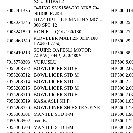
XS530B1PAL2
O-RING SMS1586-299.30X5.70-
7002701335
HP500
0.0
NBR80-PC851
DTACHBL HUB MAKINA MGT-
7003234746
HP500
255
800-SPC-12
7003241826
KONİKLİ QOL 160/130
HP500
25.
PERVELER MALI 2040DIN180
7003468240
HP500
29.
LZ490 LA94,
SQUIRR QAFESLİ MOTOR
7005419218
HP500
68.
7.5KW(10HP)-220/480V-
7015778303
VURUŞLU
HP500
6.0
7055208502
BOWL LIGER STD F
HP500
2.0
7055208512
BOWL LIGER STD M
HP500
2.0
7055208514
BOWL LIGER STD C
HP500
2.2
7055208515
BOWL LIGER STD M
HP500
2.0
7055208516
BOWL LIGER STD F
HP500
2.0
7055208519
KASA ASLI SH F
HP500
1.8
7055208520
BOWL LINER SH EXTRA-FINE
HP500
1.5
7055308501
MANTLE STD F/M
HP500
1.9
7055308502
mantiya
HP500
1.7
7055308503
MANTLE STD F/M
HP500
1.9