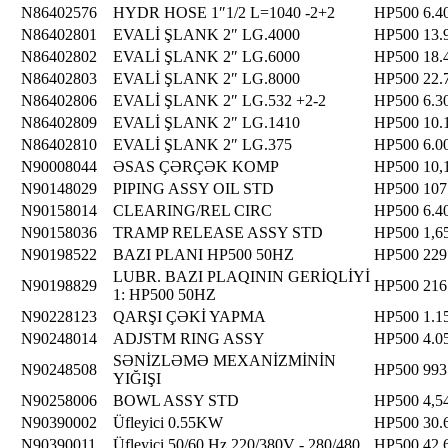
N86402576
HYDR HOSE 1″1/2 L=1040 -2+2
HP500
6.4
N86402801
EVALİ ŞLANK 2″ LG.4000
HP500
13.
N86402802
EVALİ ŞLANK 2″ LG.6000
HP500
18.
N86402803
EVALİ ŞLANK 2″ LG.8000
HP500
22.
N86402806
EVALİ ŞLANK 2″ LG.532 +2-2
HP500
6.3
N86402809
EVALİ ŞLANK 2″ LG.1410
HP500
10.
N86402810
EVALİ ŞLANK 2″ LG.375
HP500
6.0
N90008044
ƏSAS ÇƏRÇƏK KOMP
HP500
10,
N90148029
PIPING ASSY OIL STD
HP500
107
N90158014
CLEARING/REL CIRC
HP500
6.4
N90158036
TRAMP RELEASE ASSY STD
HP500
1,6
N90198522
BAZI PLANI HP500 50HZ
HP500
229
LUBR. BAZI PLAQININ GERİQLİYİ
N90198829
HP500
216
1: HP500 50HZ
N90228123
QARŞI ÇƏKİ YAPMA
HP500
1.1
N90248014
ADJSTM RING ASSY
HP500
4.0
SƏNİZLƏMƏ MEXANİZMİNİN
N90248508
HP500
993
YIĞIŞI
N90258006
BOWL ASSY STD
HP500
4,5
N90390002
Üfleyici 0.55KW
HP500
30.
N90390011
Üfleyici 50/60 Hz 220/380V - 280/480
HP500
42.