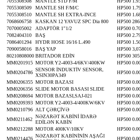
7055308508
MANTLE STD F/M
HP500
1.9
7055308509
MANTLE SH F/M/C
HP500
1.7
7055308510
MANTLE SH EXTRA-INCE
HP500
1.6
7068606758
KASKAN 12 YAVUZ SPC Dia 800
HP500
286
7070005002
ADAPTÖR 1″1/2
HP500
0.7
7082404310
BAŞ
HP500
2.7
7086401294
HYDR HOSE 16/16 L.490
HP500
1.5
7090058016
BAŞ YAP
HP500
3,0
80210808000
BRITADOR EDİN
HP500
305
MM0201915
MOTOR Y2-4003-4/6KV/400KW
HP500
0.0
SENSOR İNDUKTİV SENSOR,
MM0204786
HP500
0.0
XSIN30PA349
MM0206355
MOTOR BAZASI
HP500
0.0
MM0206356
SLIDE MOTOR BASASI SLIDE
HP500
0.0
MM0208694
MOTOR BAZASI,SAJ-021
HP500
0.0
MM0209393
MOTOR Y2-4003-4/400KW/6KV
HP500
0.0
MM0210796
ALT ÇƏRÇİVƏ
HP500
0.0
NƏZARƏT KABİNİ İDARƏ
MM0211462
HP500
0.0
EDİLƏN KABİN
MM0212288
MOTOR 400KV/10KV
HP500
0.0
NƏZARƏT KABİNİNİN AŞAĞI
MM0214476
HP500
0.0