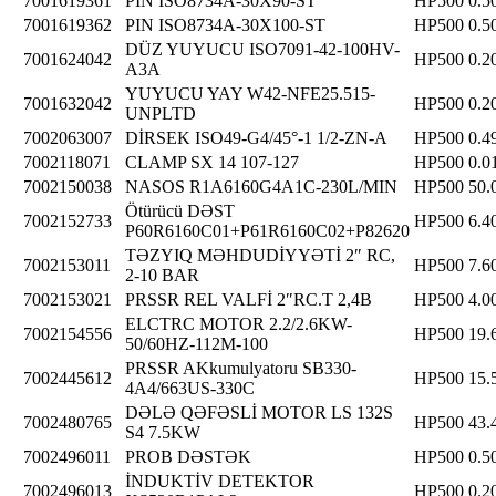
7001619361
PIN ISO8734A-30X90-ST
HP500
0.5
7001619362
PIN ISO8734A-30X100-ST
HP500
0.5
DÜZ YUYUCU ISO7091-42-100HV-
7001624042
HP500
0.2
A3A
YUYUCU YAY W42-NFE25.515-
7001632042
HP500
0.2
UNPLTD
7002063007
DİRSEK ISO49-G4/45°-1 1/2-ZN-A
HP500
0.4
7002118071
CLAMP SX 14 107-127
HP500
0.0
7002150038
NASOS R1A6160G4A1C-230L/MIN
HP500
50.
Ötürücü DƏST
7002152733
HP500
6.4
P60R6160C01+P61R6160C02+P82620
TƏZYIQ MƏHDUDİYYƏTİ 2″ RC,
7002153011
HP500
7.6
2-10 BAR
7002153021
PRSSR REL VALFİ 2″RC.T 2,4B
HP500
4.0
ELCTRC MOTOR 2.2/2.6KW-
7002154556
HP500
19.
50/60HZ-112M-100
PRSSR AKkumulyatoru SB330-
7002445612
HP500
15.
4A4/663US-330C
DƏLƏ QƏFƏSLİ MOTOR LS 132S
7002480765
HP500
43.
S4 7.5KW
7002496011
PROB DƏSTƏK
HP500
0.5
İNDUKTİV DETEKTOR
7002496013
HP500
0.2