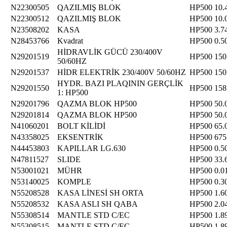
N22300505
QAZILMIŞ BLOK
HP500
10.
N22300512
QAZILMIŞ BLOK
HP500
10.
N23508202
KASA
HP500
3.7
N28453766
Kvadrat
HP500
0.5
HİDRAVLİK GÜCÜ 230/400V
N29201519
HP500
150
50/60HZ
N29201537
HİDR ELEKTRİK 230/400V 50/60HZ
HP500
150
HYDR. BAZI PLAQININ GERÇLİK
N29201550
HP500
158
1: HP500
N29201796
QAZMA BLOK HP500
HP500
50.
N29201814
QAZMA BLOK HP500
HP500
50.
N41060201
BOLT KİLİDİ
HP500
65.
N43358025
EKSENTRİK
HP500
675
N44453803
KAPILLAR LG.630
HP500
0.5
N47811527
SLIDE
HP500
33.
N53001021
MÜHR
HP500
0.0
N53140025
KOMPLE
HP500
0.3
N55208528
KASA LİNESİ SH ORTA
HP500
1.6
N55208532
KASA ASLI SH QABA
HP500
2.0
N55308514
MANTLE STD C/EC
HP500
1.8
N55308515
MANTLE STD C/EC
HP500
1.8