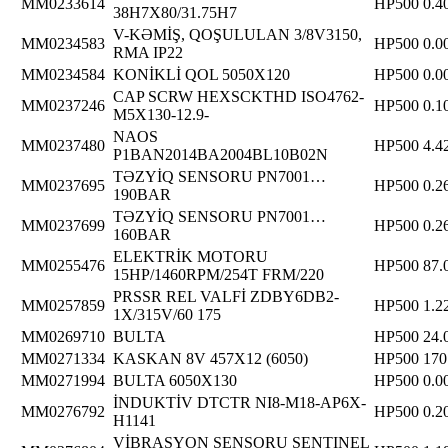
MM0233614
HP500
0.4
38H7X80/31.75H7
V-KƏMİŞ, QOŞULULAN 3/8V3150,
MM0234583
HP500
0.0
RMA IP22
MM0234584
KONİKLİ QOL 5050X120
HP500
0.0
CAP SCRW HEXSCKTHD ISO4762-
MM0237246
HP500
0.1
M5X130-12.9-
NAOS
MM0237480
HP500
4.4
P1BAN2014BA2004BL10B02N
TƏZYİQ SENSORU PN7001…
MM0237695
HP500
0.2
190BAR
TƏZYİQ SENSORU PN7001…
MM0237699
HP500
0.2
160BAR
ELEKTRİK MOTORU
MM0255476
HP500
87.
15HP/1460RPM/254T FRM/220
PRSSR REL VALFİ ZDBY6DB2-
MM0257859
HP500
1.2
1X/315V/60 175
MM0269710
BULTA
HP500
24.
MM0271334
KASKAN 8V 457X12 (6050)
HP500
170
MM0271994
BULTA 6050X130
HP500
0.0
İNDUKTİV DTCTR NI8-M18-AP6X-
MM0276792
HP500
0.2
H1141
VİBRASYON SENSORU SENTINEL