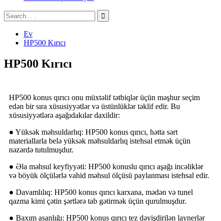
Ev
HP500 Kırıcı
HP500 Kırıcı
HP500 konus qırıcı onu müxtəlif tətbiqlər üçün məşhur seçim
edən bir sıra xüsusiyyətlər və üstünlüklər təklif edir. Bu
xüsusiyyətlərə aşağıdakılar daxildir:
● Yüksək məhsuldarlıq: HP500 konus qırıcı, hətta sərt
materiallarla belə yüksək məhsuldarlıq istehsal etmək üçün
nəzərdə tutulmuşdur.
● Əla məhsul keyfiyyəti: HP500 konuslu qırıcı aşağı incəliklər
və böyük ölçülərlə vahid məhsul ölçüsü paylanması istehsal edir.
● Davamlılıq: HP500 konus qırıcı karxana, mədən və tunel
qazma kimi çətin şərtlərə tab gətirmək üçün qurulmuşdur.
● Baxım asanlığı: HP500 konus qırıcı tez dəyişdirilən laynerlər