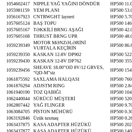
1054602417
NIPPLE YAĞ YAĞINI DÖNDÜR
HP500
11.
1055981159
YEM PLANI
HP500
53.
1056167923
CNTRWGHT layneri
HP500
5.7
1057605124
BAŞ TOPU
HP500
146
1057605167
TƏKKİLİ BRNG AŞAĞI
HP500
42.
1057605168
THRUST BRNG UPR
HP500
48.
MOTOR MƏNZƏLƏRİNİ
1059239349
HP500
86.
VURTALA KEÇİRİN
1059239350
KASKAN 12-8V DP902
HP500
522
1059239430
KASKAN 12-8V DP762
HP500
355
SHEAVE 18.00″OD 8V/12 GRVES,
1059239456
HP500
154
“QD-M”siz
1061875592
SAXLAMA HALQASI
HP500
760
1061876294
ADJSTM RING
HP500
2.8
1061940190
TOZ QABIĞI
HP500
104
1062440044
SÜRÜCÜ MÜŞTERİ
HP500
520
1062807442
YAĞ FLINGER
HP500
9.7
1063084705
PİSTON MÜHÜRÜ
HP500
0.3
1063192846
Üzük taxmaq
HP500
0.2
1063437875
KASA ADAPTER HÜZÜKÜ
HP500
202
1063437877
KASA ADAPTER HÜZÜKÜ
HP500
140