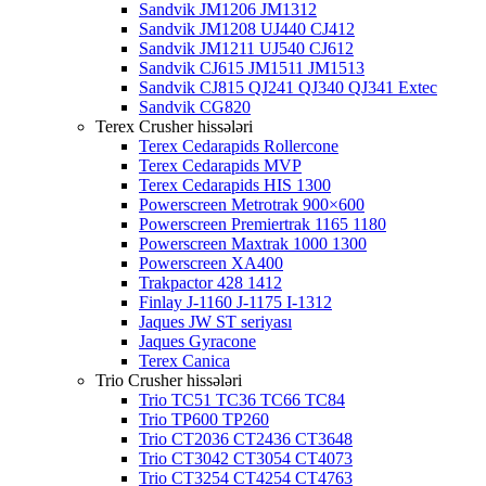
Sandvik JM1206 JM1312
Sandvik JM1208 UJ440 CJ412
Sandvik JM1211 UJ540 CJ612
Sandvik CJ615 JM1511 JM1513
Sandvik CJ815 QJ241 QJ340 QJ341 Extec
Sandvik CG820
Terex Crusher hissələri
Terex Cedarapids Rollercone
Terex Cedarapids MVP
Terex Cedarapids HIS 1300
Powerscreen Metrotrak 900×600
Powerscreen Premiertrak 1165 1180
Powerscreen Maxtrak 1000 1300
Powerscreen XA400
Trakpactor 428 1412
Finlay J-1160 J-1175 I-1312
Jaques JW ST seriyası
Jaques Gyracone
Terex Canica
Trio Crusher hissələri
Trio TC51 TC36 TC66 TC84
Trio TP600 TP260
Trio CT2036 CT2436 CT3648
Trio CT3042 CT3054 CT4073
Trio CT3254 CT4254 CT4763