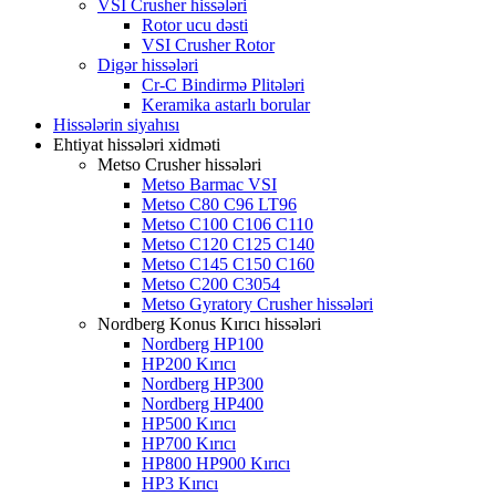
VSI Crusher hissələri
Rotor ucu dəsti
VSI Crusher Rotor
Digər hissələri
Cr-C Bindirmə Plitələri
Keramika astarlı borular
Hissələrin siyahısı
Ehtiyat hissələri xidməti
Metso Crusher hissələri
Metso Barmac VSI
Metso C80 C96 LT96
Metso C100 C106 C110
Metso C120 C125 C140
Metso C145 C150 C160
Metso C200 C3054
Metso Gyratory Crusher hissələri
Nordberg Konus Kırıcı hissələri
Nordberg HP100
HP200 Kırıcı
Nordberg HP300
Nordberg HP400
HP500 Kırıcı
HP700 Kırıcı
HP800 HP900 Kırıcı
HP3 Kırıcı