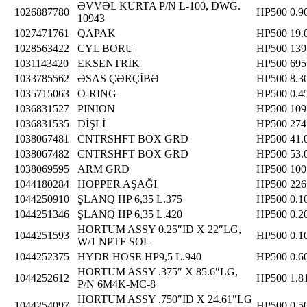
ƏVVƏL KURTA P/N L-100, DWG.
1026887780
HP500
0.9
10943
1027471761
QAPAK
HP500
19.
1028563422
CYL BORU
HP500
139
1031143420
EKSENTRİK
HP500
695
1033785562
ƏSAS ÇƏRÇİBƏ
HP500
8.3
1035715063
O-RING
HP500
0.4
1036831527
PINION
HP500
109
1036831535
DİŞLİ
HP500
274
1038067481
CNTRSHFT BOX GRD
HP500
41.
1038067482
CNTRSHFT BOX GRD
HP500
53.
1038069595
ARM GRD
HP500
100
1044180284
HOPPER AŞAĞI
HP500
226
1044250910
ŞLANQ HP 6,35 L.375
HP500
0.1
1044251346
ŞLANQ HP 6,35 L.420
HP500
0.2
HORTUM ASSY 0.25″ID X 22″LG,
1044251593
HP500
0.1
W/1 NPTF SOL
1044252375
HYDR HOSE HP9,5 L.940
HP500
0.6
HORTUM ASSY .375″ X 85.6″LG,
1044252612
HP500
1.8
P/N 6M4K-MC-8
HORTUM ASSY .750″ID X 24.61″LG
1044254097
HP500
0.5