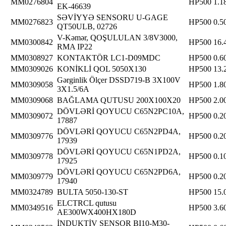
MM0276804
HP500
1.1
EK-46639
SƏVİYYƏ SENSORU U-GAGE
MM0276823
HP500
0.5
QT50ULB, 02726
V-Kəmər, QOŞULULAN 3/8V3000,
MM0300842
HP500
16.
RMA IP22
MM0308927
KONTAKTÖR LC1-D09MDC
HP500
0.6
MM0309026
KONİKLİ QOL 5050X130
HP500
13.
Gərginlik Ölçer DSSD719-B 3X100V
MM0309058
HP500
1.8
3X1.5/6A
MM0309068
BAĞLAMA QUTUSU 200X100X20
HP500
2.0
DÖVLƏRİ QOYUCU C65N2PC10A,
MM0309072
HP500
0.2
17887
DÖVLƏRİ QOYUCU C65N2PD4A,
MM0309776
HP500
0.2
17939
DÖVLƏRİ QOYUCU C65N1PD2A,
MM0309778
HP500
0.1
17925
DÖVLƏRİ QOYUCU C65N2PD6A,
MM0309779
HP500
0.2
17940
MM0324789
BULTA 5050-130-ST
HP500
15.
ELCTRCL qutusu
MM0349516
HP500
3.6
AE300WX400HX180D
İNDUKTİV SENSOR BI10-M30-