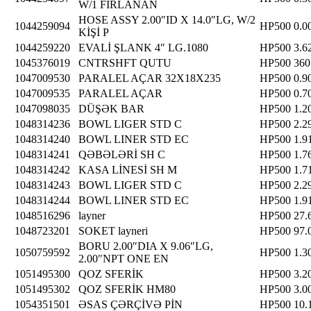
W/1 FIRLANAN
HOSE ASSY 2.00″ID X 14.0″LG, W/2
1044259094
HP500
0.0
KİŞİ P
1044259220
EVALİ ŞLANK 4″ LG.1080
HP500
3.6
1045376019
CNTRSHFT QUTU
HP500
360
1047009530
PARALEL AÇAR 32X18X235
HP500
0.9
1047009535
PARALEL AÇAR
HP500
0.7
1047098035
DÜŞƏK BAR
HP500
1.2
1048314236
BOWL LIGER STD C
HP500
2.2
1048314240
BOWL LINER STD EC
HP500
1.9
1048314241
QƏBƏLƏRİ SH C
HP500
1.7
1048314242
KASA LİNESİ SH M
HP500
1.7
1048314243
BOWL LIGER STD C
HP500
2.2
1048314244
BOWL LINER STD EC
HP500
1.9
1048516296
layner
HP500
27.
1048723201
SOKET layneri
HP500
97.
BORU 2.00″DIA X 9.06″LG,
1050759592
HP500
1.3
2.00″NPT ONE EN
1051495300
QOZ SFERİK
HP500
3.2
1051495302
QOZ SFERİK HM80
HP500
3.0
1054351501
ƏSAS ÇƏRÇİVƏ PİN
HP500
10.