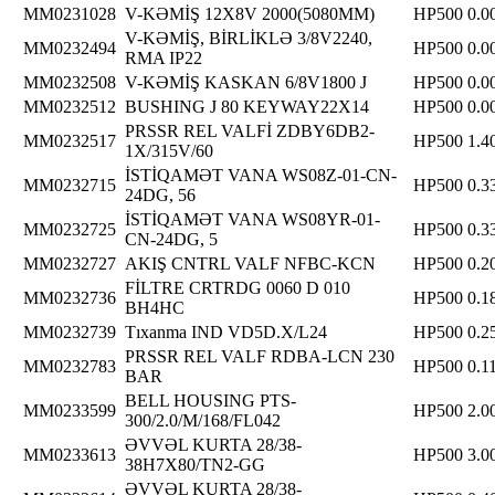
MM0231028
V-KƏMİŞ 12X8V 2000(5080MM)
HP500
0.0
V-KƏMİŞ, BİRLİKLƏ 3/8V2240,
MM0232494
HP500
0.0
RMA IP22
MM0232508
V-KƏMİŞ KASKAN 6/8V1800 J
HP500
0.0
MM0232512
BUSHING J 80 KEYWAY22X14
HP500
0.0
PRSSR REL VALFİ ZDBY6DB2-
MM0232517
HP500
1.4
1X/315V/60
İSTİQAMƏT VANA WS08Z-01-CN-
MM0232715
HP500
0.3
24DG, 56
İSTİQAMƏT VANA WS08YR-01-
MM0232725
HP500
0.3
CN-24DG, 5
MM0232727
AKIŞ CNTRL VALF NFBC-KCN
HP500
0.2
FİLTRE CRTRDG 0060 D 010
MM0232736
HP500
0.1
BH4HC
MM0232739
Tıxanma IND VD5D.X/L24
HP500
0.2
PRSSR REL VALF RDBA-LCN 230
MM0232783
HP500
0.1
BAR
BELL HOUSING PTS-
MM0233599
HP500
2.0
300/2.0/M/168/FL042
ƏVVƏL KURTA 28/38-
MM0233613
HP500
3.0
38H7X80/TN2-GG
ƏVVƏL KURTA 28/38-