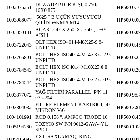
DÜZ ADAPTÖR KİŞİ, 0.750-
1002076251
HP500
0.1
16X0.875-1
.5625 ″ B ÜÇÜN YUYUYUCU,
1003086077
HP500
0.0
QİLİDLƏNMİŞ M14
AÇAR .250″X.250″X2.750″, LƏY,
1003350131
HP500
0.0
AISI 1
OLT HEX ISO4014-M8X25-9.8-
1003722043
HP500
0.4
UNPLTD
BOLT HEX ISO4014-M14X35-12.9-
1003766801
HP500
0.2
UNPLTD
BOLT HEX ISO4014-M10X25-8.8-
1003784543
HP500
0.2
UNPLTD
BOLT HEX ISO4014-M10X25-10.9-
1003784544
HP500
0.0
UNPLTD
YAĞ FİLTİRİ PARALLEL, P/N 11-
1003877072
HP500
95.
073-204
FİLTRE ELEMENT KARTRICI, 50
1003894082
HP500
3.8
MİKRON V/6
1004101991
ROD 0.156 ″, AMPCO-TRODE 10
HP500
0.4
TƏZYIQ SW P/N 9012-GAW-4Y1,
1005194260
HP500
1.0
SPDT
EXT. SAXLAMAQ. RING
1005416097
HP500
0.0