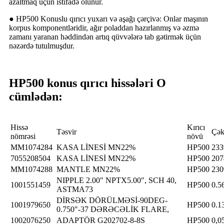
azaltmaq üçün istifadə olunur.
● HP500 Konuslu qırıcı yuxarı və aşağı çərçivə: Onlar maşının
korpus komponentləridir, ağır poladdan hazırlanmış və əzmə
zamanı yaranan həddindən artıq qüvvələrə tab gətirmək üçün
nəzərdə tutulmuşdur.
HP500 konus qırıcı hissələri O
cümlədən:
Hissə
Kırıcı
Təsvir
Çək
nömrəsi
növü
MM1074284
KASA LİNESİ MN22%
HP500
233
7055208504
KASA LİNESİ MN22%
HP500
207
MM1074288
MANTLE MN22%
HP500
230
NIPPLE 2.00″ NPTX5.00″, SCH 40,
1001551459
HP500
0.5
ASTMA73
DİRSƏK DÖRÜLMƏSİ-90DEG-
1001979650
HP500
0.1
0.750″-37 DƏRƏCƏLİK FLARE,
1002076250
ADAPTÖR G202702-8-8S
HP500
0,0