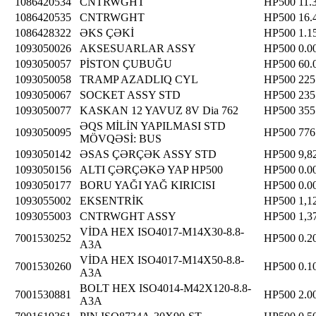
1086420534
CNTRWGHT
HP500
11.
1086420535
CNTRWGHT
HP500
16.
1086428322
ƏKS ÇƏKİ
HP500
1.1
1093050026
AKSESUARLAR ASSY
HP500
0.0
1093050057
PİSTON ÇUBUĞU
HP500
60.
1093050058
TRAMP AZADLIQ CYL
HP500
225
1093050067
SOCKET ASSY STD
HP500
235
1093050077
KASKAN 12 YAVUZ 8V Dia 762
HP500
355
ƏQS MİLİN YAPILMASI STD
1093050095
HP500
776
MÖVQƏSİ: BUS
1093050142
ƏSAS ÇƏRÇƏK ASSY STD
HP500
9,8
1093050156
ALTI ÇƏRÇƏKƏ YAP HP500
HP500
0.0
1093050177
BORU YAĞI YAĞ KIRICISI
HP500
0.0
1093055002
EKSENTRİK
HP500
1,1
1093055003
CNTRWGHT ASSY
HP500
1,3
VİDA HEX ISO4017-M14X30-8.8-
7001530252
HP500
0.2
A3A
VİDA HEX ISO4017-M14X50-8.8-
7001530260
HP500
0.1
A3A
BOLT HEX ISO4014-M42X120-8.8-
7001530881
HP500
2.0
A3A