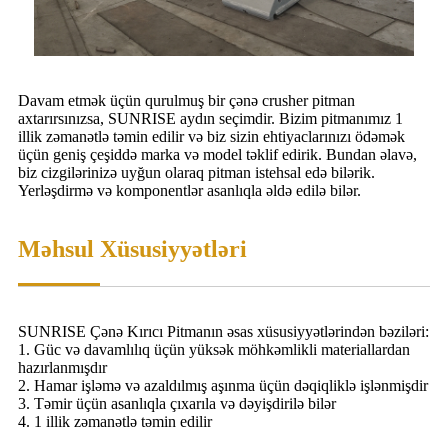
Davam etmək üçün qurulmuş bir çənə crusher pitman
axtarırsınızsa, SUNRISE aydın seçimdir. Bizim pitmanımız 1
illik zəmanətlə təmin edilir və biz sizin ehtiyaclarınızı ödəmək
üçün geniş çeşiddə marka və model təklif edirik. Bundan əlavə,
biz cizgilərinizə uyğun olaraq pitman istehsal edə bilərik.
Yerləşdirmə və komponentlər asanlıqla əldə edilə bilər.
Məhsul Xüsusiyyətləri
SUNRISE Çənə Kırıcı Pitmanın əsas xüsusiyyətlərindən bəziləri:
1. Güc və davamlılıq üçün yüksək möhkəmlikli materiallardan
hazırlanmışdır
2. Hamar işləmə və azaldılmış aşınma üçün dəqiqliklə işlənmişdir
3. Təmir üçün asanlıqla çıxarıla və dəyişdirilə bilər
4. 1 illik zəmanətlə təmin edilir