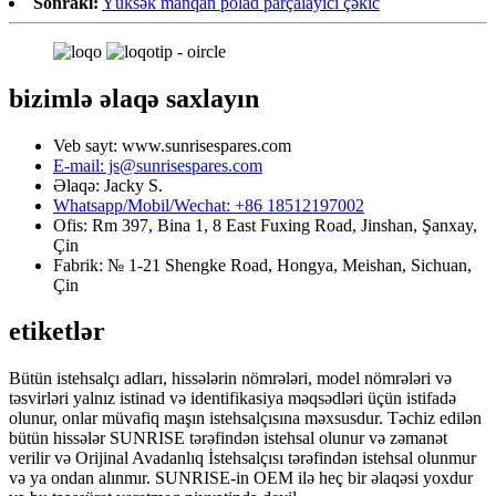
Sonrakı:
Yüksək manqan polad parçalayıcı çəkic
bizimlə əlaqə saxlayın
Veb sayt: www.sunrisespares.com
E-mail: js@sunrisespares.com
Əlaqə: Jacky S.
Whatsapp/Mobil/Wechat: +86 18512197002
Ofis: Rm 397, Bina 1, 8 East Fuxing Road, Jinshan, Şanxay,
Çin
Fabrik: № 1-21 Shengke Road, Hongya, Meishan, Sichuan,
Çin
etiketlər
Bütün istehsalçı adları, hissələrin nömrələri, model nömrələri və
təsvirləri yalnız istinad və identifikasiya məqsədləri üçün istifadə
olunur, onlar müvafiq maşın istehsalçısına məxsusdur. Təchiz edilən
bütün hissələr SUNRISE tərəfindən istehsal olunur və zəmanət
verilir və Orijinal Avadanlıq İstehsalçısı tərəfindən istehsal olunmur
və ya ondan alınmır. SUNRISE-in OEM ilə heç bir əlaqəsi yoxdur