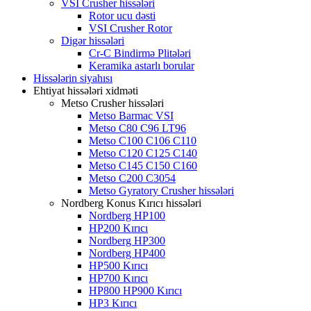
VSI Crusher hissələri
Rotor ucu dəsti
VSI Crusher Rotor
Digər hissələri
Cr-C Bindirmə Plitələri
Keramika astarlı borular
Hissələrin siyahısı
Ehtiyat hissələri xidməti
Metso Crusher hissələri
Metso Barmac VSI
Metso C80 C96 LT96
Metso C100 C106 C110
Metso C120 C125 C140
Metso C145 C150 C160
Metso C200 C3054
Metso Gyratory Crusher hissələri
Nordberg Konus Kırıcı hissələri
Nordberg HP100
HP200 Kırıcı
Nordberg HP300
Nordberg HP400
HP500 Kırıcı
HP700 Kırıcı
HP800 HP900 Kırıcı
HP3 Kırıcı