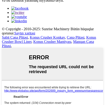
və bu təəssürat yaratmaq niyyətində deyil.
© Copyright - 2010-2025: Sunrise Machinery Bütün hüquqlar
qorunur.
Saytın xəritəsi
Sabit Çənə Plitəsi
,
Konus Crusher Konkav
,
Çənə Plitəsi
,
Konus
Crusher Bowl Liner
,
Konus Crusher Mantiyası
,
Manqan Çənə
Plitəsi
,