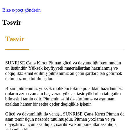
Bizə e-poçt göndərin
Təsvir
Təsvir
SUNRISE Çənə Kırıcı Pitman gücü və dayanıqlığı baxımından
ən üstündür. Yüksək keyfiyyətli materiallardan hazırlanmış və
dəqiqliklə emal edilmiş pitmanımız ən çətin şərtlərə tab gətirmək
üçün nəzərdə tutulmuşdur.
Bizim pitmenimiz yüksək möhkəm tökmə poladdan hazırlanır və
onların əzmə zamanı baş verən yüksək təsir yüklərinə tab gətirə
bilməsini təmin edir. Pitmenin səthi də sürtünmə və aşınmanı
azaldan hamar bir səthə qədər dəqiqliklə işlənir.
Gücü və davamlılığı ilə yanaşı, SUNRISE Çənə Kırıcı Pitman da
asan təmir üçün nəzərdə tutulmuşdur. Pitman yoxlama və ya
dəyişdirmə üçün asanlıqla çıxarılır və komponentlər asanlıqla
əldə edilə bilər.