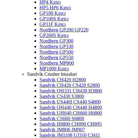
HP4 Kırıcı
HP5 HP6 Kırıcı
GP100 Kırıcı
GP100S Kırıcı
GP11F Kırıcı
Nordberg GP200 GP220
GP200S Kırıcı
Nordberg GP300
Nordberg GP330
Nordberg GP500
Nordberg GP550
Nordberg MP800
MP1000 Kırıcı
Sandvik Crusher hissələri
Sandvik CH420 H2800
Sandvik CH420 CS420 S2800
Sandvik QH331 CH430 H3800
Sandvik CS430 S3800
Sandvik US440I CS440 S4800
Sandvik QH440 CH440 H4800
Sandvik UH640 CH660 H6800
Sandvik CS660 S6800
Sandvik H8800 CH890 CH895
Sandvik JM806 JM907
Sandvik JM1108 UJ310 CJ411