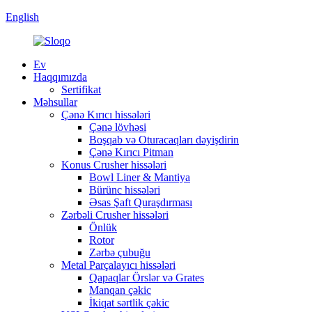
English
Ev
Haqqımızda
Sertifikat
Məhsullar
Çənə Kırıcı hissələri
Çənə lövhəsi
Boşqab və Oturacaqları dəyişdirin
Çənə Kırıcı Pitman
Konus Crusher hissələri
Bowl Liner & Mantiya
Bürünc hissələri
Əsas Şaft Quraşdırması
Zərbəli Crusher hissələri
Önlük
Rotor
Zərbə çubuğu
Metal Parçalayıcı hissələri
Qapaqlar Örslər və Grates
Manqan çəkic
İkiqat sərtlik çəkic