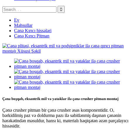
Ev
Məhsullar
Çənə Kırıcı hissələri
Çənə Kırıcı Pitman
Çənə boşqab, eksantrik mil və yataklar ilə çənə crusher pitman montaj
Çənə crusher pitman bir çənə crusher əsas komponentidir. O,
bərkidilmiş paz və doldurma pazı ilə sabitlənmiş daşınan çənənin
hərəkətindən məsuldur, hansı ki, materialı həqiqətən əzən parçalayıcı
hissəsidir.