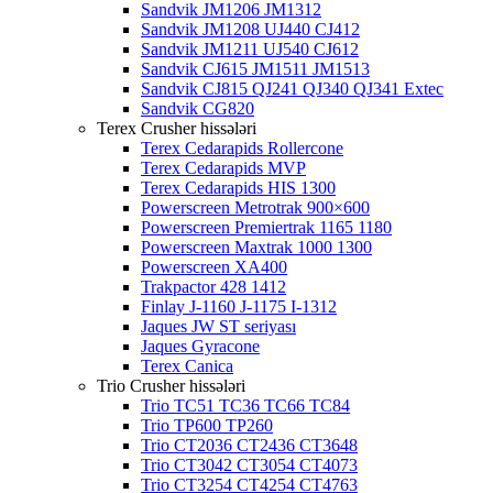
Sandvik JM1206 JM1312
Sandvik JM1208 UJ440 CJ412
Sandvik JM1211 UJ540 CJ612
Sandvik CJ615 JM1511 JM1513
Sandvik CJ815 QJ241 QJ340 QJ341 Extec
Sandvik CG820
Terex Crusher hissələri
Terex Cedarapids Rollercone
Terex Cedarapids MVP
Terex Cedarapids HIS 1300
Powerscreen Metrotrak 900×600
Powerscreen Premiertrak 1165 1180
Powerscreen Maxtrak 1000 1300
Powerscreen XA400
Trakpactor 428 1412
Finlay J-1160 J-1175 I-1312
Jaques JW ST seriyası
Jaques Gyracone
Terex Canica
Trio Crusher hissələri
Trio TC51 TC36 TC66 TC84
Trio TP600 TP260
Trio CT2036 CT2436 CT3648
Trio CT3042 CT3054 CT4073
Trio CT3254 CT4254 CT4763