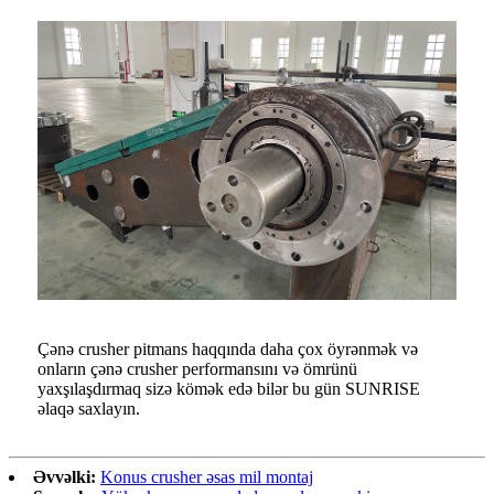
Çənə crusher pitmans haqqında daha çox öyrənmək və
onların çənə crusher performansını və ömrünü
yaxşılaşdırmaq sizə kömək edə bilər bu gün SUNRISE
əlaqə saxlayın.
Əvvəlki:
Konus crusher əsas mil montaj